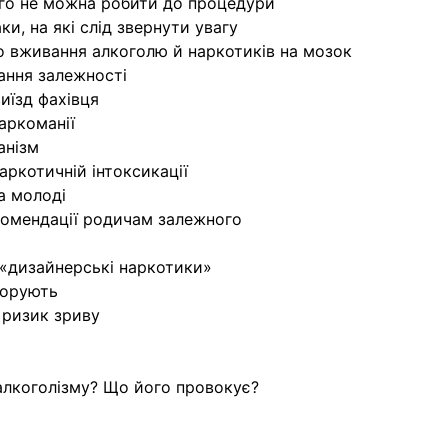
чого не можна робити до процедури
ки, на які слід звернути увагу
о вживання алкоголю й наркотиків на мозок
ання залежності
иїзд фахівця
аркоманії
анізм
аркотичній інтоксикації
а молоді
комендації родичам залежного
 «дизайнерські наркотики»
норують
 ризик зриву
 алкоголізму? Що його провокує?