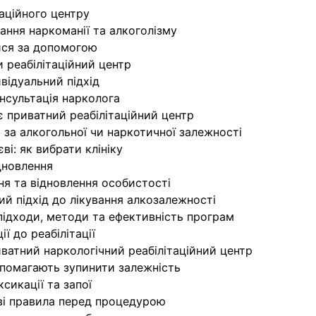
таційного центру
вання наркоманії та алкоголізму
тися за допомогою
и реабілітаційний центр
ивідуальний підхід
онсультація нарколога
є приватний реабілітаційний центр
 за алкогольної чи наркотичної залежності
ві: як вибрати клініку
дновлення
ня та відновлення особистості
ний підхід до лікування алкозалежності
 підходи, методи та ефективність програм
ї до реабілітації
иватний наркологічний реабілітаційний центр
помагають зупинити залежність
сикації та запої
ві правила перед процедурою