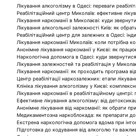
Лікування алкоголізму в Одесі: переваги реабілі
Реабілітаційний центр Миколаїв: ефективне ліку
Лікування наркоманії в Миколаєві: куди зверну
Лікування алкогольної залежності Київ: як обрат
Реабілітаційний центр для залежних в Одесі: інд
Лікування наркоманії Миколаїв: коли потрібна к
Анонімне лікування наркоманії у Києві: як працю
Наркологічна допомога в Одесі: куди звернутися
Лікування залежностей та реабілітація у Миколає
Лікування наркоманії: як проходить програма ві
Центр реабілітації наркозалежних: етапи лікуван
Клініка лікування алкоголізму у Києві: комплекс
Лікування наркоманії в реабілітаційному центрі:
Ефективне лікування алкоголізму: від детоксикаці
Анонімне лікування від наркоманії: як обрати пр
Медикаментозна наркоблокада: як препарати до
Екстрена наркологічна допомога вдома при інток
Підготовка до кодування від алкоголю та важли