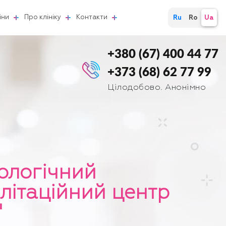
іни
Про клініку
Контакти
Ru
Ro
Ua
+380 (67) 400 44 77
+373 (68) 62 77 99
Цілодобово. Анонімно
ологічний
літаційний центр
"