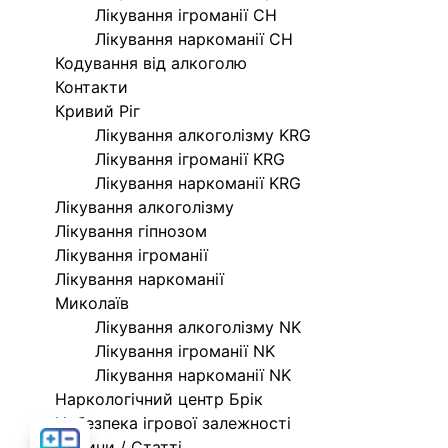
Лікування ігроманії CH
Лікування наркоманії CH
Кодування від алкоголю
Контакти
Кривий Ріг
Лікування алкоголізму KRG
Лікування ігроманії KRG
Лікування наркоманії KRG
Лікування алкоголізму
Лікування гіпнозом
Лікування ігроманії
Лікування наркоманії
Миколаїв
Лікування алкоголізму NK
Лікування ігроманії NK
Лікування наркоманії NK
Наркологічний центр Брік
Небезпека ігрової залежності
Розрахувати
Новини / Статті