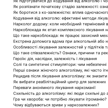
Як підготуватися до кодування від алкоголю і 
Як розпізнати початкову стадію залежності: озна
Як боротися з ко-залежністю: вплив одночасног
Кодування від алкоголю: ефективні методи лікув
Нарколог додому: коли необхідний терміновий в
Наркоблокада як етап комплексного лікування н
Що таке наркоблокада: як працює захисний мех
Екстрена допомога вдома при алкогольній або н
Особливості лікування залежностей у підлітків т
Що таке співзалежність? Ознаки, причини та ре
Героїн: дія, наслідки, залежність і лікування
Солі та синтетичні стимулятори: чим небезпечні
Перші ознаки жіночого алкоголізму, які часто іг
Рецидив після лікування алкоголізму: як знизити
Як вибрати реабілітаційний центр для залежних
Переваги анонімного лікування наркоманії
Схильність до алкоголізму: які люди схильні до
Гра чи хвороба: чи потрібно лікувати ігроманію?
Чому відбуваються зриви у наркозалежних?