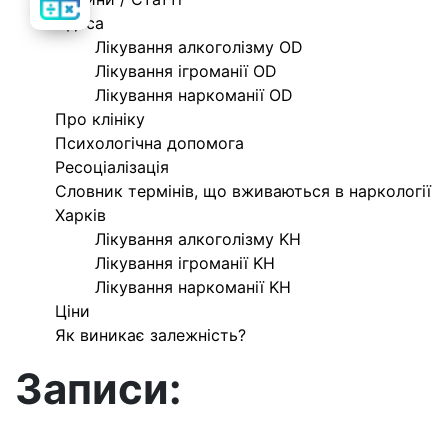
вартість
лікування
Одеса
Лікування алкоголізму OD
Лікування ігроманії OD
Лікування наркоманії OD
Про клініку
Психологічна допомога
Ресоціалізація
Словник термінів, що вживаються в наркології
Харків
Лікування алкоголізму KH
Лікування ігроманії KH
Лікування наркоманії KH
Ціни
Як виникає залежність?
Записи: