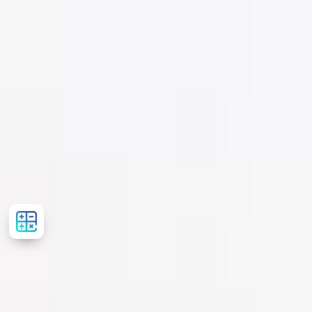
Розрахувати
вартість
лікування