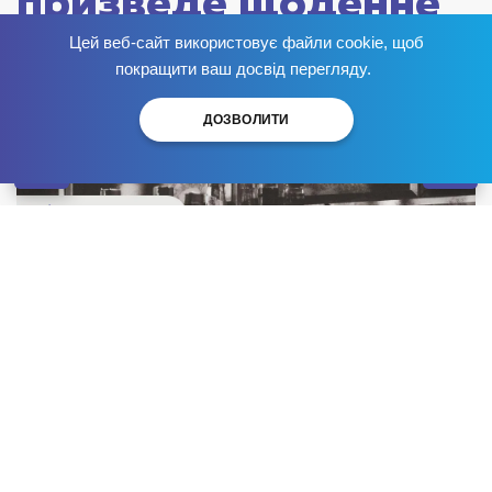
призведе щоденне
вживання
Цей веб-сайт використовує файли cookie, щоб
Позбудься залежності
зараз
!
покращити ваш досвід перегляду.
спиртного
ДОЗВОЛИТИ
Опубліковано: