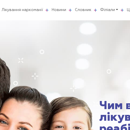
Лікування наркоманії
Новини
Словник
Філіали
Ц
Чим 
ліку
реаб