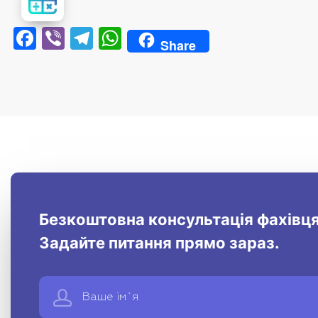
вартість
лікування
Facebook
Viber
Telegram
WhatsApp
Share
Безкоштовна консультація фахівця
Задайте питання прямо зараз.