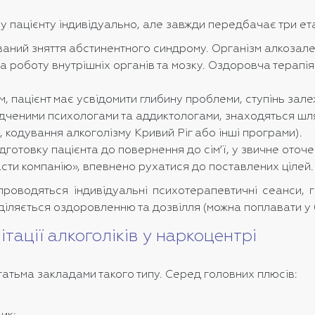
у пацієнту індивідуально, але завжди передбачає три ет
ваний зняття абстинентного синдрому. Організм алкозал
а роботу внутрішніх органів та мозку. Оздоровча терапі
 пацієнт має усвідомити глибину проблеми, ступінь залеж
дченими психологами та аддиктологами, знаходяться шлях
, кодування алкоголізму Кривий Ріг або інші програми).
готовку пацієнта до повернення до сім’ї, у звичне оточ
асти компанію», впевнено рухатися до поставлених цілей.
проводяться індивідуальні психотерапевтичні сеанси, г
діляється оздоровленню та дозвілля (можна поплавати у 
тації алкоголіків у наркоцентрі
гатьма закладами такого типу. Серед головних плюсів: