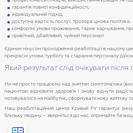
професіоналізм лікарів, використання кращих метод
гарантія повної конфіденційності;
індивідуальний підхід;
доступна вартість послуг, прозора цінова політика;
комфортні умови проживання, гарне харчування, п
привітний, дбайливий, чуйний персонал.
Єдиним мінусом проходження реабілітації в нашому цент
прекрасні умови, турботу та старання персоналу дійсно
Який результат слід очікувати після 
Ми не просто працюємо над зняттям симптоматики (висн
пацієнтові відновити здоров’я і знову відчути раді
мотивуватися на майбутнє, сформувати нову життєву поз
Наш
реабілітаційний центр Кривий Ріг
гарантує резул
близьку людину – зверніться до нас, отримайте безко
Розрахувати