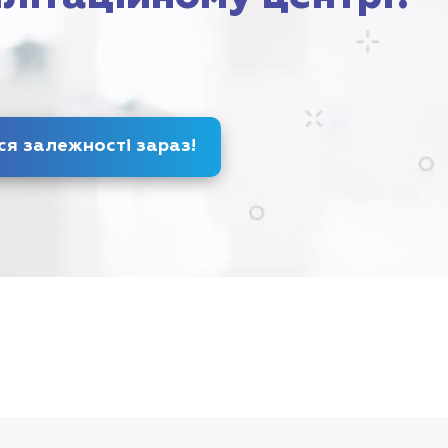
Позбудься залежності
зараз
!