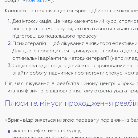
розділі «
Контакти
»
).
Комплексна терапія в центрі Брик підбирається кожном
Дезінтоксикація. Це медикаментозний курс, спрямо
погіршують самопочуття, які негативно впливають н
підготовці до подальшого процесу.
Психотерапія. Щоб лікування виявилося ефективним,
Для цього проводиться індивідуальна робота досві
оптимальні варіанти та методики терапії (наприклад
Соціальна адаптація. Даний етап спрямований на під
знайти роботу, навчитися протистояти спокусі «скл
Під час лікування в реабілітаційному центрі «Брик» 
питання фізичного відновлення, тому окрема увага при
Плюси та мінуси проходження реабілі
«Брик» відрізняється низкою переваг у порівнянні з ба
якість та ефективність курсу;