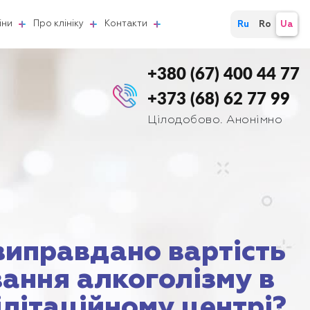
іни
Про клініку
Контакти
Ru
Ro
Ua
+380 (67) 400 44 77
+373 (68) 62 77 99
Цілодобово. Анонімно
виправдано вартість
вання алкоголізму в
ілітаційному центрі?