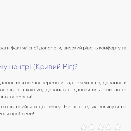
ваги факт якісної допомоги, високий рівень комфорту та
му центрі (Кривий Ріг)?
– домогтися повної перемоги над залежністю, допомогти
сонально з кожним, допомагає відновитись фізично та
ові допомогти!
ахотів прийняти допомогу. Не знаєте, як вплинути на
ення проблеми!