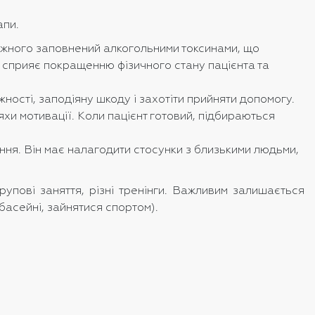
апи.
ежного заповнений алкогольними токсинами, що
я сприяє покращенню фізичного стану пацієнта та
ності, заподіяну шкоду і захотіти прийняти допомогу.
и мотивації. Коли пацієнт готовий, підбираються
ення. Він має налагодити стосунки з близькими людьми,
рупові заняття, різні тренінги. Важливим залишається
басейні, зайнятися спортом).