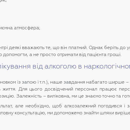
ик;
риємна атмосфера;
рі деякі вважають те, що він платний. Однак беріть до у
 допомогти, а не просто отримати від пацієнта гроші.
лікування від алкоголю в наркологічно
овком із запою і т.п.), наше завдання набагато ширше 
сть життя. Для цього досвідчений персонал працює пер
ицію. Залежність – виліковна, ми це знаємо точно та гот
ьтат, але необхідно, щоб алкозалежний погодився і з
штовну консультацію, ми допоможемо знайти шляхи виріш