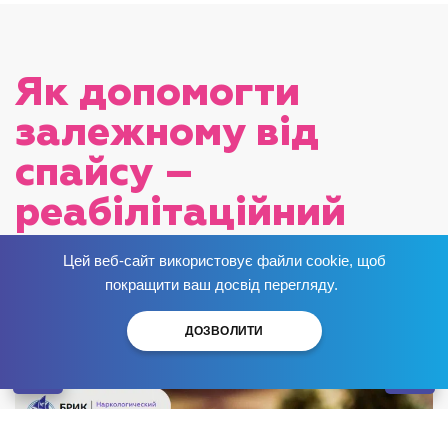
Як допомогти
залежному від
спайсу –
реабілітаційний
центр «Брик» у
Цей веб-сайт використовує файли cookie, щоб
Позбудься залежності
зараз
!
Миколаєві
покращити ваш досвід перегляду.
Опубліковано:
ДОЗВОЛИТИ