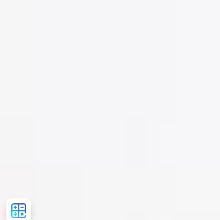
Розрахувати
вартість
лікування