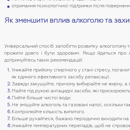
отримання психологічної підтримки після повернен
Як зменшити вплив алкоголю та захи
Універсальний спосіб запобігти розвитку алкоголізму 
прожити довго і бути здоровим. Якщо йдеться про л
дотримуйтесь таких рекомендацій:
Уникайте прийому спиртного у стані стресу, погано
як єдиного ефективного засобу релаксації.
Завжди закушуйте, причому вибирайте не жирну, а ле
Майте під рукою антацидні засоби, які прискорюють
Пийте більше чистої води.
Не змішуйте алкоголь та газовані напої, оскільки 
Контролюйте кількість випитого.
Більше рухайтеся, бажано періодично виходити на с
Уникайте температурних перепадів, щоб не спрово