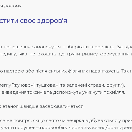
ня додому.
стити своє здоров’я
та погіршення самопочуття – зберігати тверезість. За 
юдину, яка не входить до групи ризику формування а
го настрою або після сильних фізичних навантажень. Та
гку їжу (овочі, тушковані та запечені страви, фрукти).
 виведення токсинів та допоможуть уникнути похмілля.
так етанол швидше засвоюватиметься.
віже повітря, якщо свято чи вечірка відбуваються у при
кувати порушення кровообігу через звуження/розширенн