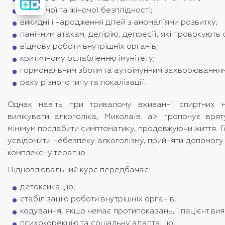
вартість
лікування
чоловічої та жіночої безплідності;
викидні і народження дітей з аномаліями розвитку;
панічним атакам, делірію, депресії, які провокують
відмову роботи внутрішніх органів;
критичному ослабленню імунітету;
гормональним збоям та аутоімунним захворюванням
раку різного типу та локалізації.
Однак навіть при тривалому вживанні спиртних н
вилікувати алкоголіка, Миколаїв. a> пропонує врят
мінімум послабити симптоматику, продовжуючи життя. 
усвідомити небезпеку алкоголізму, прийняти допомогу 
комплексну терапію.
Відновлювальний курс передбачає:
детоксикацію;
стабілізацію роботи внутрішніх органів;
кодування, якщо немає протипоказань, і пацієнт ви
психокорекцію та соціальну адаптацію;