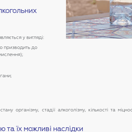
алкогольних
вляється у вигляді:
що призводить до
 мислення);
гани;
стану організму, стадії алкоголізму, кількості та міцн
ю та їх можливі наслідки