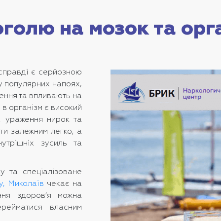
оголю на мозок та орг
асправді є серйозною
 у популярних напоях,
лення та впливають на
в організм є високий
у, ураження нирок та
ати залежним легко, а
утрішніх зусиль та
у та спеціалізоване
у, Миколаїв
чекає на
ння здоров’я можна
рейматися власним