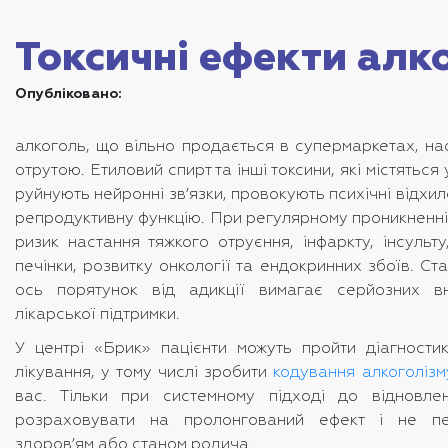
Токсичні ефекти алк
Опубліковано:
алкоголь, що вільно продається в супермаркетах, н
отрутою. Етиловий спирт та інші токсини, які містяться
руйнують нейронні зв’язки, провокують психічні відхи
репродуктивну функцію. При регулярному проникненні 
ризик настання тяжкого отруєння, інфаркту, інсульт
печінки, розвитку онкології та ендокринних збоїв. Ст
ось порятунок від адикції вимагає серйозних вн
лікарської підтримки.
У центрі «Брик» пацієнти можуть пройти діагностик
лікування, у тому числі зробити
кодування алкоголізм
вас. Тільки при системному підході до відновле
розраховувати на пролонгований ефект і не пе
здоров’ям або станом родича.