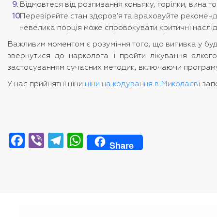
Відмовтеся від розпивання коньяку, горілки, вина то
Перевіряйте стан здоров’я та враховуйте рекоменд
невелика порція може спровокувати критичні наслідк
Важливим моментом є розуміння того, що випивка у будь
звернутися до нарколога і пройти лікування алкого
застосуванням сучасних методик, включаючи програму 
У нас прийнятні ціни
ціни на кодування в Миколаєві
запо
Facebook
Viber
Telegram
WhatsApp
Share