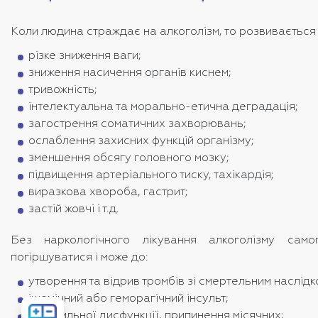
Коли людина страждає на алкоголізм, то розвивається
різке зниження ваги;
зниження насичення органів киснем;
тривожність;
інтелектуальна та морально-етична деградація;
загострення соматичних захворювань;
ослаблення захисних функцій організму;
зменшення обсягу головного мозку;
підвищення артеріального тиску, тахікардія;
виразкова хвороба, гастрит;
застій жовчі і т.д.
Без наркологічного лікування алкоголізму само
погіршуватися і може до:
утворення та відрив тромбів зі смертельним наслідк
ішемічний або геморагічний інсульт;
Розрахувати
еректильної дисфункції, припинення місячних;