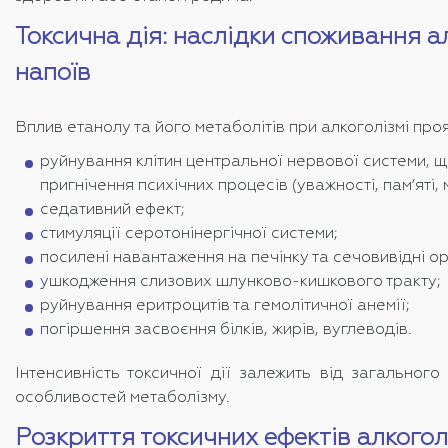
Токсична дія: наслідки споживання 
напоїв
Вплив етанолу та його метаболітів при алкоголізмі проя
руйнування клітин центральної нервової системи, 
пригнічення психічних процесів (уважності, пам’яті,
седативний ефект;
стимуляції серотонінергічної системи;
посилені навантаження на печінку та сечовивідні ор
ушкодження слизових шлунково-кишкового тракту;
руйнування еритроцитів та гемолітичної анемії;
погіршення засвоєння білків, жирів, вуглеводів.
Інтенсивність токсичної дії залежить від загального 
особливостей метаболізму.
Розкриття токсичних ефектів алкогол