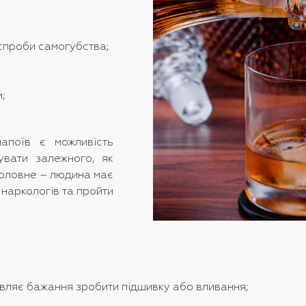
 спроби самогубства;
;
апоїв є можливість
увати залежного, як
Головне – людина має
наркологів та пройти
являє бажання зробити підшивку або вливання;