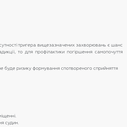
відсутності тригера вищезазначених захворювань є шанс
дикції, то для профілактики погіршення самопочуття
к не буде ризику формування спотвореного сприйняття
міщенні.
я судин.