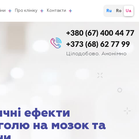
іни
Про клініку
Контакти
Ru
Ro
Ua
+380 (67) 400 44 77
+373 (68) 62 77 99
Цілодобово. Анонімно
ичні ефекти
голю на мозок та
ни