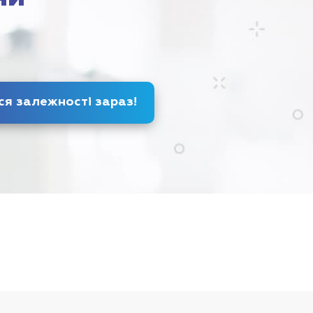
Позбудься залежності
зараз
!