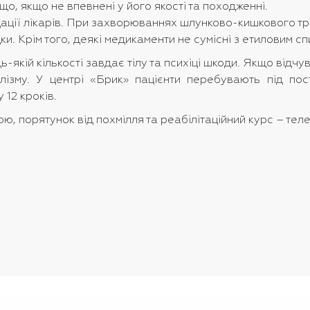
що, якщо не впевнені у його якості та походженні.
ації лікарів. При захворюваннях шлунково-кишкового тра
и. Крім того, деякі медикаменти не сумісні з етиловим сп
-якій кількості завдає тілу та психіці шкоди. Якщо відчу
лізму. У центрі «Брик» пацієнти перебувають під пос
12 кроків.
ю, порятунок від похмілля та реабілітаційний курс – тел