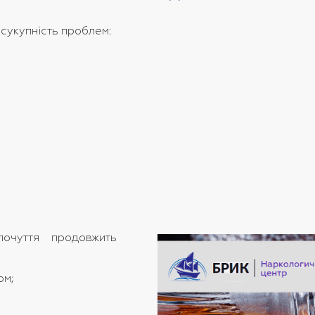
 сукупність проблем:
почуття продовжить
ом;