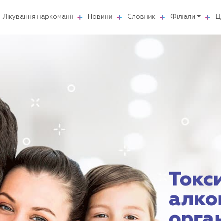
Лікування наркоманії
Новини
Словник
Філіали
Ц
Токс
алко
орга