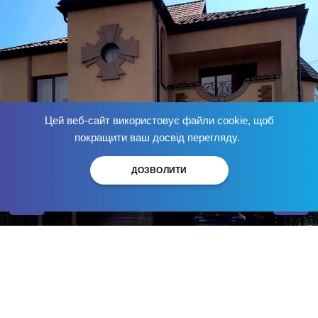
Цей веб-сайт використовує файли cookie, щоб
Позбудься залежності
зараз
!
покращити ваш досвід перегляду.
ДОЗВОЛИТИ
Центр лікування