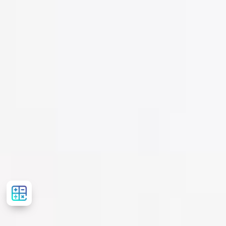
Розрахувати
вартість
лікування