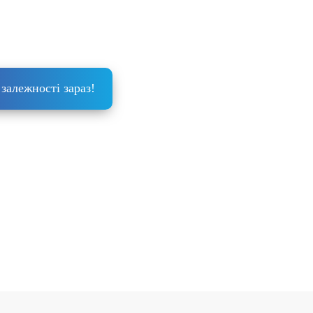
Позбудься залежності
зараз
!