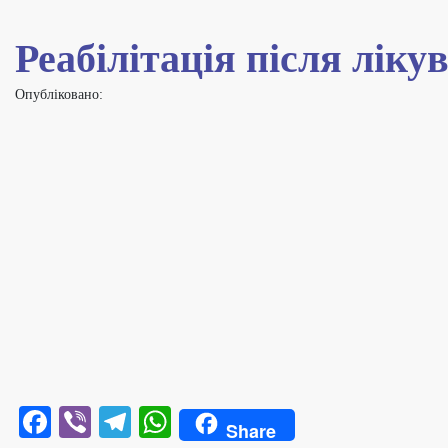
Реабілітація після ліку
Опубліковано:
Facebook
Viber
Telegram
WhatsApp
Share