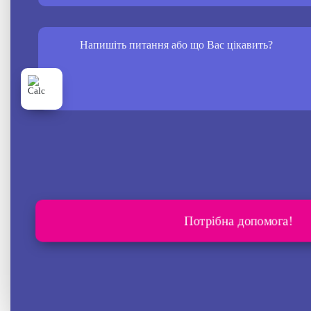
Розрахувати
вартість
лікування