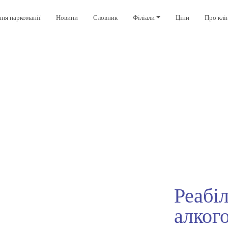
ння наркоманії
Новини
Словник
Філіали
Ціни
Про клі
Реабіл
алког