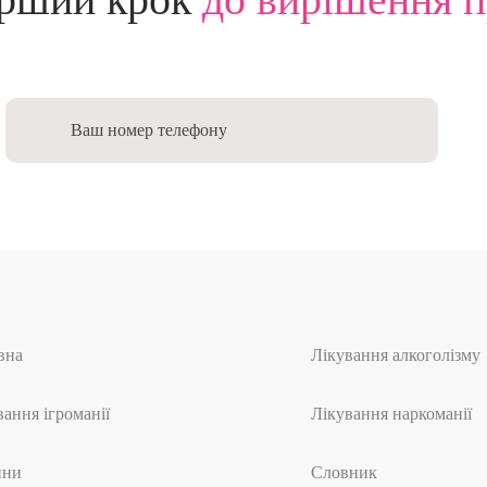
вна
Лікування алкоголізму
вання ігроманії
Лікування наркоманії
ини
Словник