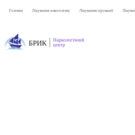
Головна
Лікування алкоголізму
Лікування ігроманії
Лікува
Наркологічний
БРИК
центр