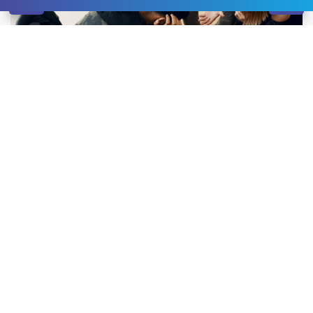
Якщо вас цікавить
лікування для наркоманів Одеса
,
хочемо познайомити вас із видами психологічної
допомоги, яку ви можете отримати у реабілітаційних
центрах міста.
Групова психотерапія для
наркоманів
У груповій терапії професійний консультант веде