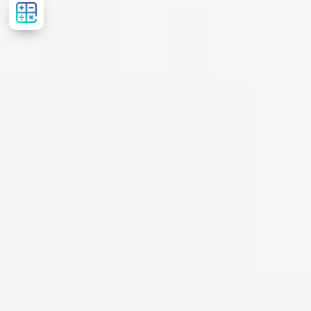
Розрахувати
вартість
лікування