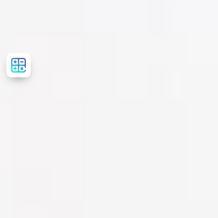
Розрахувати
вартість
лікування