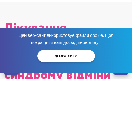
Лікування
Цей веб-сайт використовує файли cookie, щоб
наркоманії в
Позбудься залежності
зараз
!
покращити ваш досвід перегляду.
Миколаєві:
ДОЗВОЛИТИ
позбавлення від
синдрому відміни
наркотиків
Опубліковано: