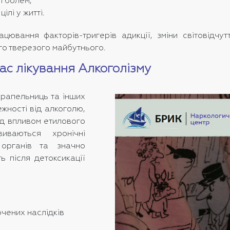
і болем;
ілі у житті.
цювання факторів-тригерів адикції, зміни світовідчут
го тверезого майбутнього.
ас лікування Алкоголізму
рапельниць та інших
жності від алкоголю,
ід впливом етилового
иваються хронічні
органів та значно
ь після детоксикації
очених наслідків