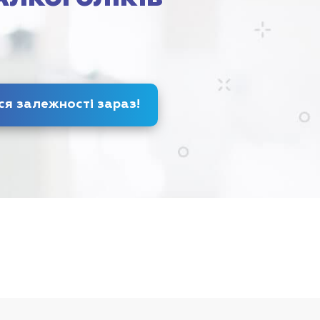
Позбудься залежності
зараз
!