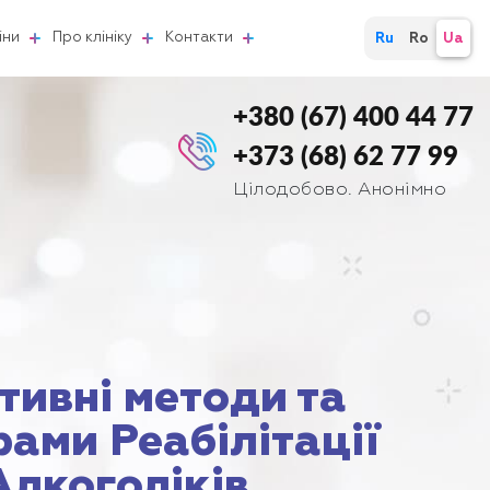
іни
Про клініку
Контакти
Ru
Ro
Ua
+380 (67) 400 44 77
+373 (68) 62 77 99
Цілодобово. Анонімно
тивні методи та
рами Реабілітації
Алкоголіків