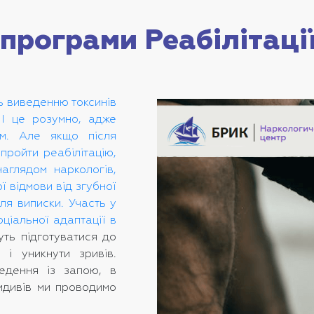
програми Реабілітаці
ь виведенню токсинів
. І це розумно, адже
зм. Але якщо після
пройти реабілітацію,
аглядом наркологів,
ї відмови від згубної
сля виписки. Участь у
оціальної адаптації в
ть підготуватися до
 і уникнути зривів.
ведення із запою, в
идивів ми проводимо