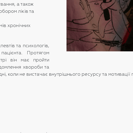
вання, а також
обором ліків та
мів хронічних
евтів та психологів,
 пацієнта. Протягом
нтрі він має пройти
домлення хвороби та
 дні, коли не вистачає внутрішнього ресурсу та мотивації