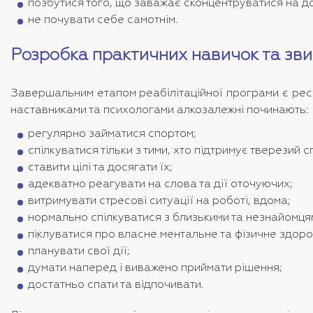
позбутися того, що заважає сконцентруватися на до
не почувати себе самотнім.
Розробка практичних навичок та зви
Завершальним етапом реабілітаційної програми є ресо
наставниками та психологами алкозалежні починають:
регулярно займатися спортом;
спілкуватися тільки з тими, хто підтримує тверезий с
ставити цілі та досягати їх;
адекватно реагувати на слова та дії оточуючих;
витримувати стресові ситуації на роботі, вдома;
нормально спілкуватися з близькими та незнайомця
піклуватися про власне ментальне та фізичне здоро
планувати свої дії;
думати наперед і виважено приймати рішення;
достатньо спати та відпочивати.