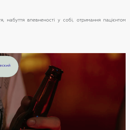
тя, набуття впевненості у собі, отримання пацієнтом