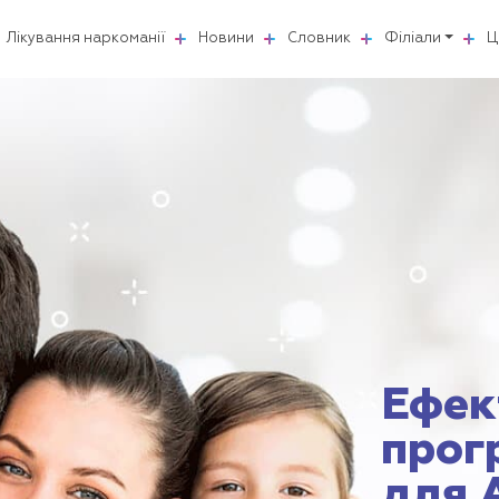
Лікування наркоманії
Новини
Словник
Філіали
Ц
Ефек
прог
для 