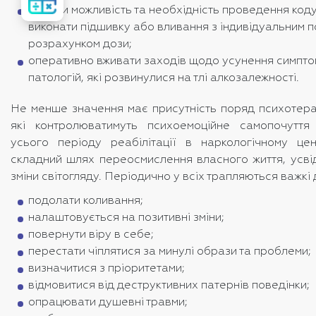
вартість
лікування
оцінити можливість та необхідність проведення коду
виконати підшивку або вливання з індивідуальним п
розрахунком дози;
оперативно вживати заходів щодо усунення симпто
патологій, які розвинулися на тлі алкозалежності.
Не менше значення має присутність поряд психотерап
які контролюватимуть психоемоційне самопочуття
усього періоду реабілітації в наркологічному це
складний шлях переосмислення власного життя, усві
зміни світогляду. Періодично у всіх трапляються важкі
подолати коливання;
налаштовується на позитивні зміни;
повернути віру в себе;
перестати чіплятися за минулі образи та проблеми;
визначитися з пріоритетами;
відмовитися від деструктивних патернів поведінки;
опрацювати душевні травми;