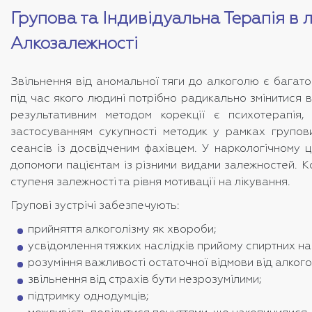
Групова та Індивідуальна Терапія в л
Алкозалежності
Звільнення від аномальної тяги до алкоголю є багат
під час якого людині потрібно радикально змінитися 
результативним методом корекції є психотерапія,
застосуванням сукупності методик у рамках групови
сеансів із досвідченим фахівцем. У наркологічному 
допомоги пацієнтам із різними видами залежностей. 
ступеня залежності та рівня мотивації на лікування.
Групові зустрічі забезпечують:
прийняття алкоголізму як хвороби;
усвідомлення тяжких наслідків прийому спиртних нап
розуміння важливості остаточної відмови від алког
звільнення від страхів бути незрозумілими;
підтримку однодумців;