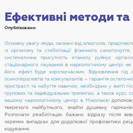
Ефективні методи та 
Опубліковано:
Основну увагу люди, залежні від алкоголю, приділяют
із організму та стабілізації фізичного самопочуття
систематична присутність етанолу руйнує органі
стаціонарного лікування в наркологічному центрі не 
його ефект буде короткочасним. Відновлення під н
психотерапевтів та консультантів – гарантія остаточно
пристрасті та набуття навичок, необхідних у житті пі
групових та індивідуальних тренінгах, а також курс с
нашому
наркологічному центрі в Миколаєві
допоможу
тверезого майбутнього, знайти душевну гармонію
Розпочати реабілітацію бажано відразу після ви
окремих випадках для додаткової профілактики рец
кодування.