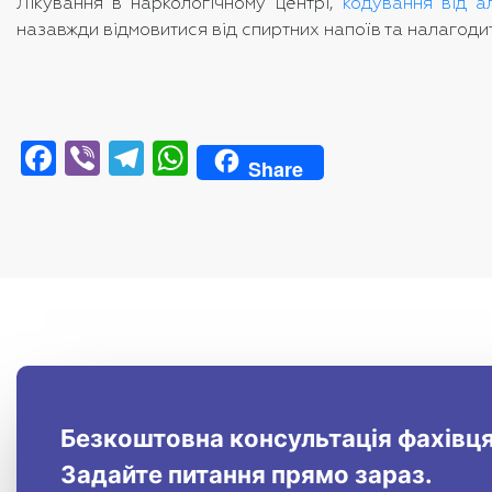
Лікування в наркологічному центрі,
кодування від а
назавжди відмовитися від спиртних напоїв та налагодит
Facebook
Viber
Telegram
WhatsApp
Share
Безкоштовна консультація фахівця
Задайте питання прямо зараз.