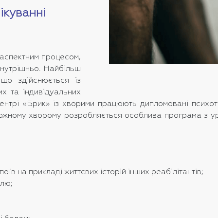
ікуванні
оаспектним процесом,
внутрішньо. Найбільш
 що здійснюється із
х та індивідуальних
центрі «Брик» із хворими працюють дипломовані психо
Кожному хворому розробляється особлива програма з у
оїв на прикладі життєвих історій інших реабілітантів;
олю;