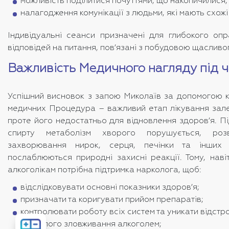
можливість поділитися почуттями, що накопичилися, 
налагодження комунікації з людьми, які мають схожі ц
Індивідуальні сеанси призначені для глибокого опра
відповідей на питання, пов’язані з побудовою щасливо
Важливість Медичного нагляду під ч
Успішний висновок з запою Миколаїв за допомогою к
медичних Процедура – ​​важливий етап лікування зале
проте його недостатньо для відновлення здоров’я. П
спирту метаболізм хворого порушується, розв
захворювання нирок, серця, печінки та інших 
послаблюються природні захисні реакції. Тому, навіт
алкоголікам потрібна підтримка нарколога, щоб:
відслідковувати основні показники здоров’я;
призначати та коригувати прийом препаратів;
контролювати роботу всіх систем та уникати відстр
Розрахувати
тривалого зловживання алкоголем;