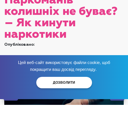
Наркоманів
колишніх не буває?
– Як кинути
наркотики
Опубліковано:
Цей веб-сайт використовує файли cookie, щоб
Позбудься залежності
зараз
!
покращити ваш досвід перегляду.
ДОЗВОЛИТИ