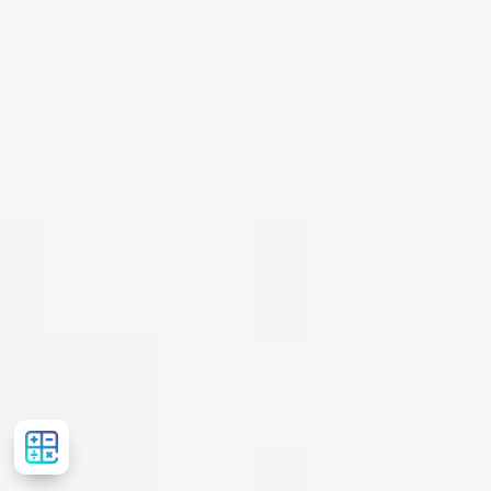
Розрахувати
вартість
лікування