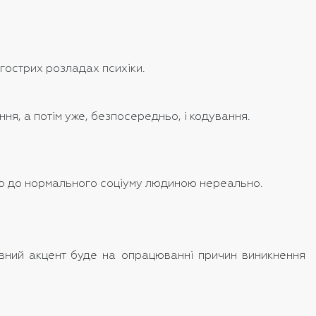
 гострих розладах психіки.
ня, а потім уже, безпосередньо, і кодування.
ною до нормального соціуму людиною нереально.
овний акцент буде на опрацюванні причин виникнення