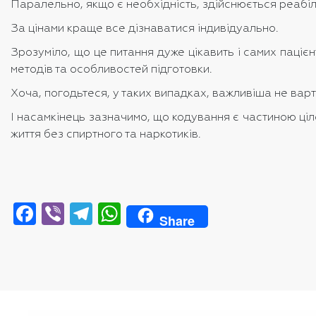
Паралельно, якщо є необхідність, здійснюється реабіл
За цінами краще все дізнаватися індивідуально.
Зрозуміло, що це питання дуже цікавить і самих пацієн
методів та особливостей підготовки.
Хоча, погодьтеся, у таких випадках, важливіша не варт
І насамкінець зазначимо, що кодування є частиною ціло
життя без спиртного та наркотиків.
Facebook
Viber
Telegram
WhatsApp
Share