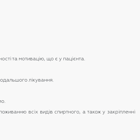
ості та мотивацію, що є у пацієнта.
подальшого лікування.
мо.
поживанню всіх видів спиртного, а також у закріпленні