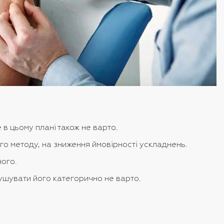
в цьому плані також не варто.
го методу, на зниження ймовірності ускладнень.
ного.
рушувати його категорично не варто.