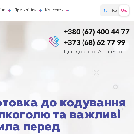
іни
Про клініку
Контакти
Ru
Ro
Ua
+380 (67) 400 44 77
+373 (68) 62 77 99
Цілодобово. Анонімно
отовка до кодування
алкоголю та важливі
ила перед