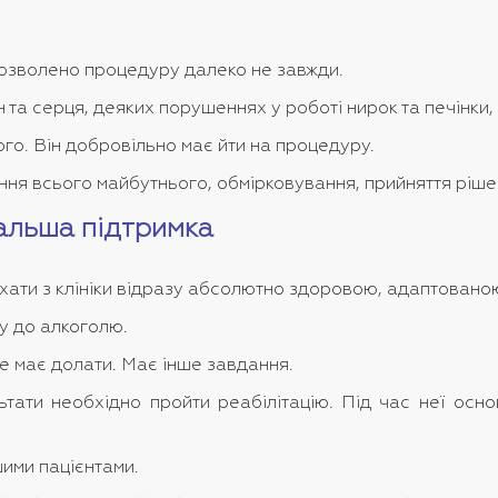
 дозволено процедуру далеко не завжди.
та серця, деяких порушеннях у роботі нирок та печінки,
го. Він добровільно має йти на процедуру.
ня всього майбутнього, обмірковування, прийняття рішен
дальша підтримка
виїхати з клініки відразу абсолютно здоровою, адаптова
у до алкоголю.
не має долати. Має інше завдання.
ьтати необхідно пройти реабілітацію. Під час неї осн
ими пацієнтами.