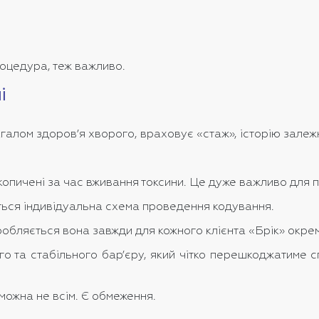
роцедура, теж важливо.
і
агалом здоров’я хворого, враховує «стаж», історію залежн
опичені за час вживання токсини. Це дуже важливо для 
ться індивідуальна схема проведення кодування.
зробляється вона завжди для кожного клієнта «Брік» окре
го та стабільного бар’єру, який чітко перешкоджатиме с
можна не всім. Є обмеження.