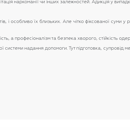
ітація наркоманії чи інших залежностей. Адикція у випа
тів, і особливо їх близьких. Але чітко фіксованої суми у
ість, а професіоналізм та безпека хворого, стійкість оде
ї системи надання допомоги. Тут підготовка, супровід ме