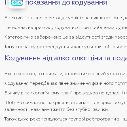
вартість
Протипоказання до кодування
лікування
Ефективність цього методу сумнівів не викликає. Але
Не можна, наприклад, кодуватися при проблемах судин 
Категорично заборонено це за відсутності згоди хворо
Тому спочатку рекомендується консультація, обговорен
Кодування від алкоголю: ціни та по
Якщо коротко, то приїхати, отримати чарівний укол і 
Кодування передбачає явне зниження фізичного потяг
Звичку в психологічному плані процедура не долає. І 
Щоб максимально закріпити отримані в «Брік» резул
залежності, навчання життя без згубної звички.
Також дуже рекомендуються групові ребпрограми з інш