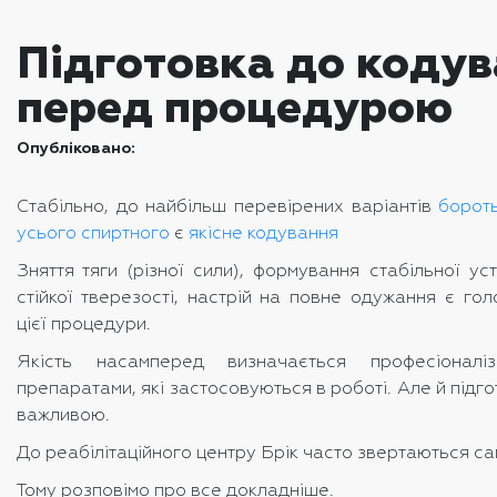
Підготовка до кодув
перед процедурою
Опубліковано:
Стабільно, до найбільш перевірених варіантів
бороть
усього спиртного
є
якісне кодування
Зняття тяги (різної сили), формування стабільної ус
стійкої тверезості, настрій на повне одужання є го
цієї процедури.
Якість насамперед визначається професіоналі
препаратами, які застосовуються в роботі. Але й підг
важливою.
До реабілітаційного центру Брік часто звертаються са
Тому розповімо про все докладніше.