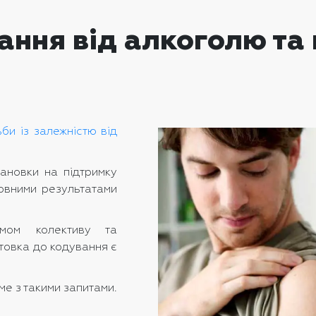
ання від алкоголю та
би із залежністю від
тановки на підтримку
ловними результатами
змом колективу та
отовка до кодування є
ме з такими запитами.