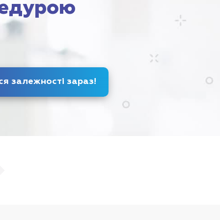
едурою
Позбудься залежності
зараз
!