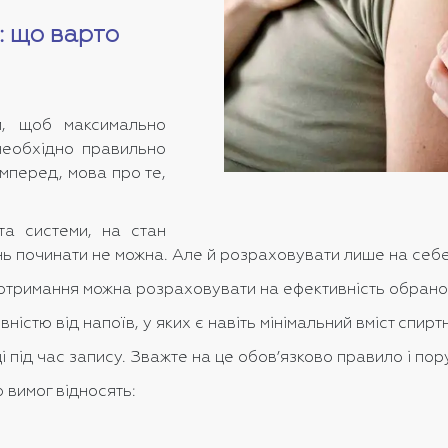
: що варто
, щоб максимально
 необхідно правильно
мперед, мова про те,
та системи, на стан
нь починати не можна. Але й розраховувати лише на себе 
 дотримання можна розраховувати на ефективність обрано
істю від напоїв, у яких є навіть мінімальний вміст спирт
і під час запису. Зважте на це обов’язково правило і по
о вимог відносять: