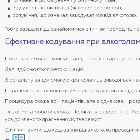
готовність до кодування у фізичному плані;
відсутність інтоксикації (яскраво вираженої);
розуміння, що означає закодуватися від алкоголю.
Тобто заздалегідь ознайомитися з тим, як проходить п
Ефективне кодування при алкоголізм
Починається все з консультації, на якій лікар оцінює з
Далі здійснюється детоксикація.
З організму за допомогою крапельниць виводяться нак
Паралельно на основі отриманих результатів складає
Процедура схожа всім пацієнтів, але з однакова. І ро
Тільки мета роботи схожа. Полягає у створенні стійко
усвідомленого прагнення до тверезості.
Слід зазначити, що кодування від алкоголю проводити 
Розрахувати