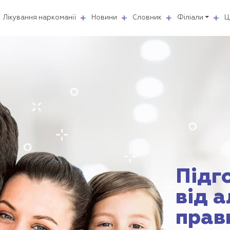
Лікування наркоманії
Новини
Словник
Філіали
Ц
Підг
від 
прав