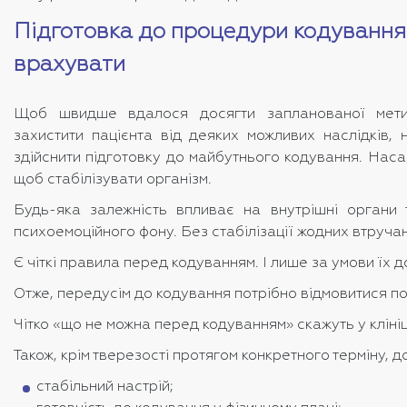
Підготовка до процедури кодування
врахувати
Щоб швидше вдалося досягти запланованої мети
захистити пацієнта від деяких можливих наслідків,
здійснити підготовку до майбутнього кодування. Наса
щоб стабілізувати організм.
Будь-яка залежність впливає на внутрішні органи 
психоемоційного фону. Без стабілізації жодних втруча
Є чіткі правила перед кодуванням. І лише за умови їх
Отже, передусім до кодування потрібно відмовитися повн
Чітко «що не можна перед кодуванням» скажуть у клініц
Також, крім тверезості протягом конкретного терміну, д
стабільний настрій;