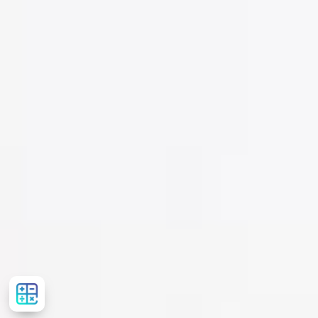
Розрахувати
вартість
лікування