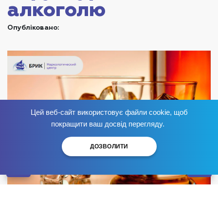
алкоголю
Опубліковано:
Цей веб-сайт використовує файли cookie, щоб
Позбудься залежності
зараз
!
покращити ваш досвід перегляду.
ДОЗВОЛИТИ