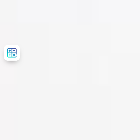
Розрахувати
вартість
лікування