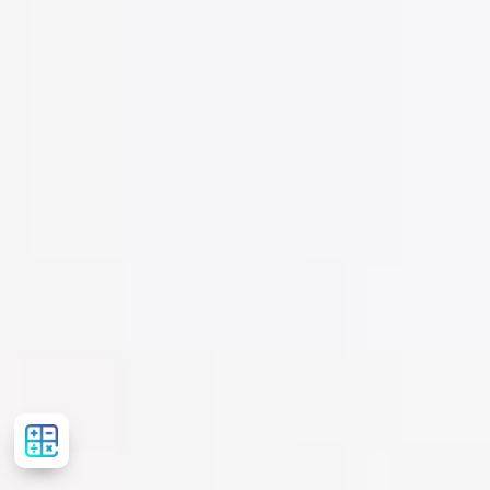
Розрахувати
вартість
лікування