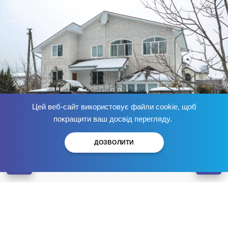
Цей веб-сайт використовує файли cookie, щоб
Позбудься залежності
зараз
!
покращити ваш досвід перегляду.
ДОЗВОЛИТИ
Центр лікування
залежностей
"БРІК" у Вінниці