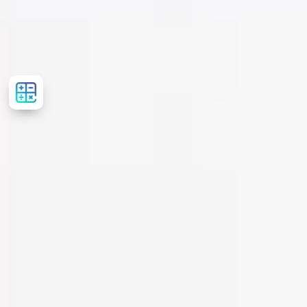
Розрахувати
вартість
лікування