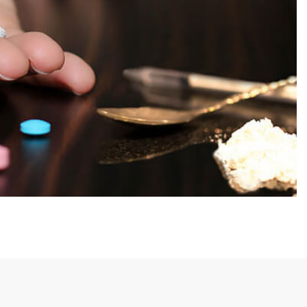
х систем організму.
сучасних методик лікування (мед
собливих випадків)
мануальні техніки, індивідуальна 
чись лікарськими
тощо).