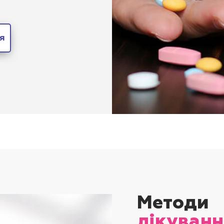
я
Методи
лікуванн