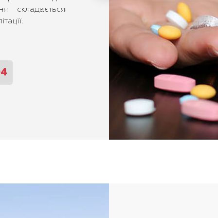
функціонування всіх життєво важливи
ня складається
Прийом наркотику (крім окремих о
ітації.
повністю припиняється, замінюю
препаратами.