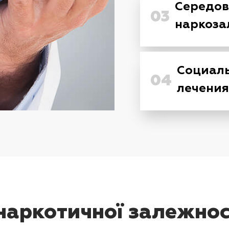
Середов
03
наркоза
Социаль
04
лечения
наркотичної залежності