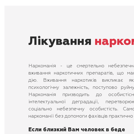
Лікування
нарко
Наркоманія - це смертельно небезпечн
вживання наркотичних препаратів, що ма
дію. Вживання наркотиків викликає як
психологічну залежність, поступово руйн
Наркоманія призводить до особистісн
інтелектуальної деградації, перетво
соціально небезпечну особистість. Само
наркоманії без допомоги фахівців практично
Если близкий Вам человек в беде