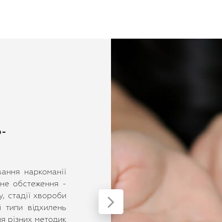
о-
Детоксикація від наркотиків.
На етапі детоксикації з організму х
ання наркоманії
медикаментів виводяться залишки на
сне обстеження -
долається ефект "ломки" (абстинентног
у, стадії хвороби
відновлюється нормальне функціону
і типи відхилень
важливих систем також відновл
ня різних методик