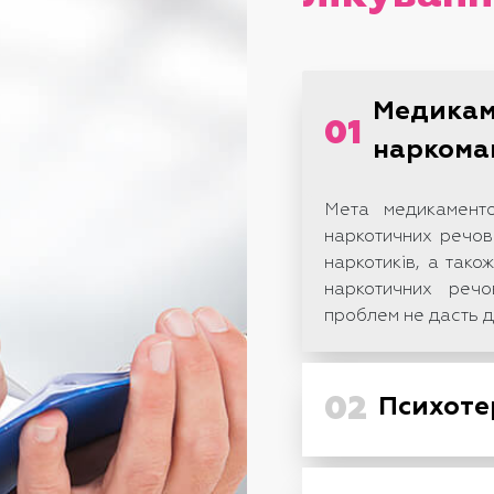
Медикам
01
наркоман
Мета медикаменто
наркотичних речов
наркотиків, а так
наркотичних речо
проблем не дасть д
02
Психоте