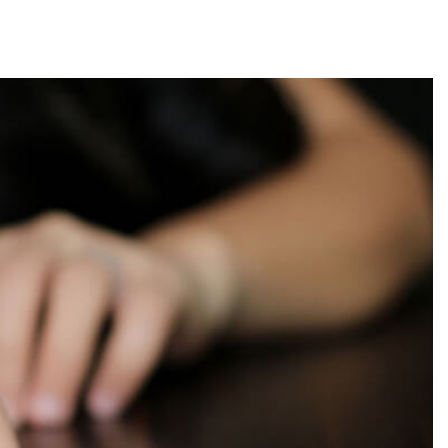
Робота аддиктолога та пс
ворого за допомогою
Для кожного пацієнта нашої 
ркотичних речовин,
індивідуальна програма лікування, 
о синдрому), а також
тип його захворювання, так і особи
вання всіх життєво
досягнення максимально стійкого
юється нормальне
наркотичної залежності ми викори