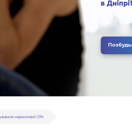
в Дніпрі
кування наркоманії DN