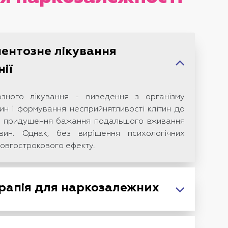
ентозне лікування
ії
зного лікування - виведення з організму
ин і формування несприйнятливості клітин до
ож придушення бажання подальшого вживання
вин. Однак, без вирішення психологічних
овгострокового ефекту.
рапія для наркозалежних