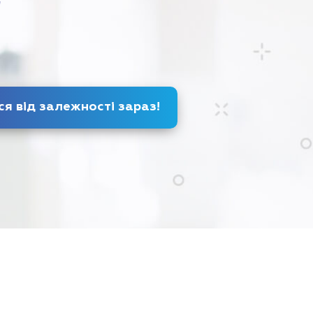
!
Позбудься від залежності
зараз
!