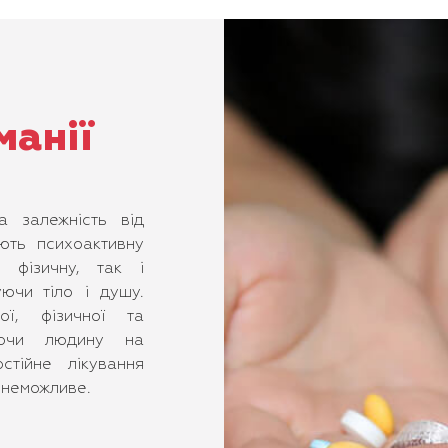
манії
а залежність від
ють психоактивну
 фізичну, так і
уючи тіло і душу.
ої, фізичної та
рюючи людину на
стійне лікування
 неможливе.