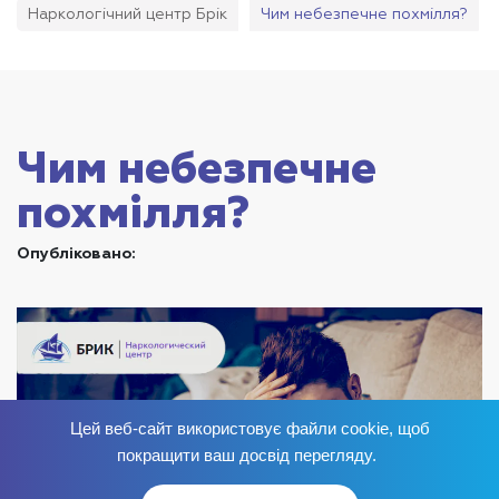
Наркологічний центр Брік
Чим небезпечне похмілля?
Чим небезпечне
похмілля?
Опубліковано:
Цей веб-сайт використовує файли cookie, щоб
Позбудься залежності
зараз
!
покращити ваш досвід перегляду.