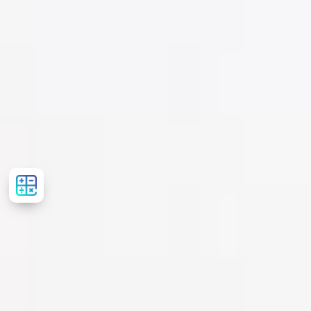
Розрахувати
вартість
лікування