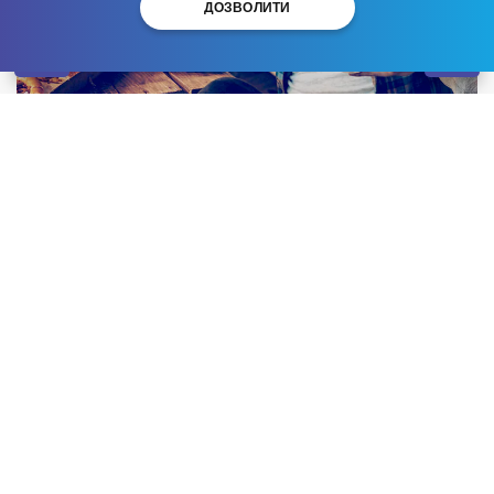
ДОЗВОЛИТИ
Закономірним результатом прийому надмірної
кількості спиртного є похмільний синдром. Він
проявляється сукупністю симптомів: нудотою,
блювотними позивами, слабкістю, міалгією, почуттям
пригніченості, головним болем тощо. З похміллям
стикаються як здорові люди, так і алкозалежні. У
першому випадку достатньо допомоги нарколога
(якщо почуваєтеся дуже погано, чи потрібно за
короткий термін відновитися), а в другому –
найкращим рішенням буде звернутися до нашого
реабілітаційний центр Одеса
для проходження