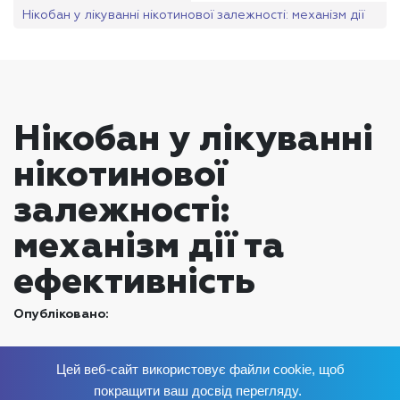
Нікобан у лікуванні нікотинової залежності: механізм дії
та ефективність
Нікобан у лікуванні
нікотинової
залежності:
механізм дії та
ефективність
Опубліковано:
Цей веб-сайт використовує файли cookie, щоб
Позбудься залежності
зараз
!
покращити ваш досвід перегляду.