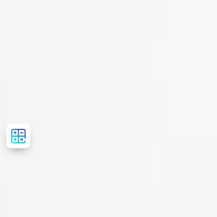
Розрахувати
вартість
лікування