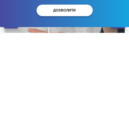
ДОЗВОЛИТИ
Паління залишається однією з провідних причини
передчасної смертності у світі. Багато курців
прагнуть кинути палити, але без допомоги це
вдається лише 3-5% із них. Нікобан – один із
передових препаратів для припинення вживання
нікотину, що діє завдяки впливу на специфічні
рецептори мозку. У цьому матеріалі розглянемо