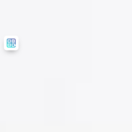
Розрахувати
вартість
лікування