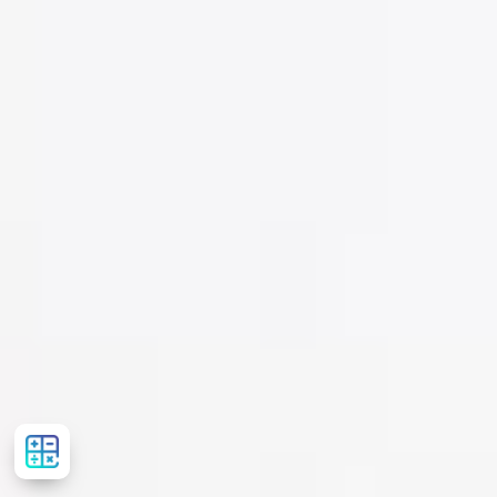
Розрахувати
вартість
лікування