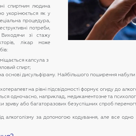
нні спиртним людина
но укорінюється як у
пеціальна процедура,
структивні потреби,
 Виходячи зі стажу
кторів, лікар може
бів:
оміщається капсула з
ловий спирт;
а основі дисульфіраму. Найбільшого поширення набули ес
ихотерапевт на рівні підсвідомості формує огиду до алко
ться одночасно, наприклад, медикаментозне та психолог
ки зриву або багаторазових безуспішних спроб перемог
ід алкоголізму за допомогою кодування, але все одно є