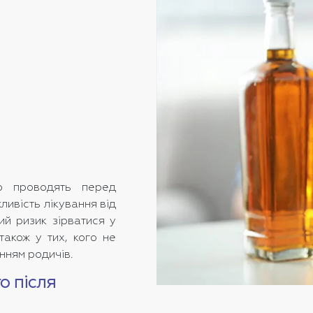
во проводять перед
ливість лікування від
ий ризик зірватися у
акож у тих, кого не
нням родичів.
о після