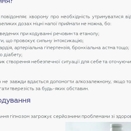
ння?
повідомляє хворому про необхідність утримуватися від
еликих дозах міцні напої приймати не можна, бо:
введених при кодуванні речовин та етанолу;
ти, що провокує сильну інтоксикацію;
ардія, артеріальна гіпертензія, бронхіальна астма тощо;
о діабету;
зик створення небезпечної ситуації для себе та оточую
ко не завжди вдається допомогти алкозалежному, якщо то
гати тверезість за будь-яких обставин.
кодування
ання гіпнозом загрожує серйозними проблемами зі здоров