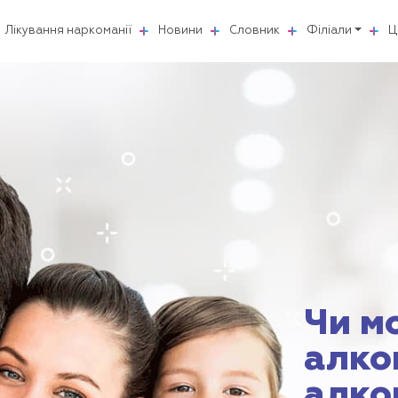
Лікування наркоманії
Новини
Словник
Філіали
Ц
Чи м
алко
алко