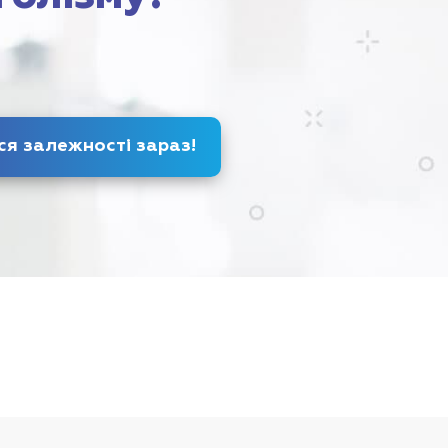
Позбудься залежності
зараз
!