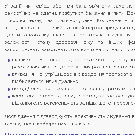
У запійний період або при багаторічному захопле
самостійно не здатна позбутися бажання випити. Во
психологічному, і на психічному рівні. Кодування – с
що дозволяє на певний часовий період придушити де
давши алкоголіку шанс на остаточне лікування.
залежності, стану здоров’я, віку та інших фа
запропонувати закодуватися одним із наступних спосо
підшивка – міні-операція, в рамках якої під шкіру п
речовиною, яка не дає організму розщеплювати ети
вливання – внутрішньовенне введення препаратів н
підбирається індивідуально;
метод Довженка – сеанси гіпнотерапії, при яких пс
комбінована терапія, коли дві методики застосовую
від алкоголю рекомендують за підвищеної небезпе
Дослідження підтверджують ефективність лікування в
тяжких, іноді необоротних наслідків.