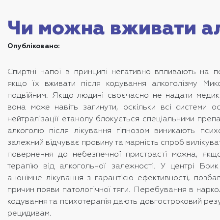
Чи можна вживати ал
Опубліковано:
Спиртні напої в принципі негативно впливають на пс
якщо їх вживати після кодування алкоголізму Мик
подвійним. Якщо людині своєчасно не надати медик
вона може навіть загинути, оскільки всі системи о
нейтралізації етанолу блокується спеціальними преп
алкоголю після лікування гіпнозом виникають псих
залежний відчуває провину та марність спроб вилікува
повернення до небезпечної пристрасті можна, якщ
терапію від алкогольної залежності. У центрі Брик
анонімне лікування з гарантією ефективності, позб
причин появи патологічної тяги. Перебування в наркол
кодування та психотерапія дають довгостроковий резу
рецидивам.