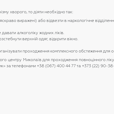
зму хворого, то діяти необхідно так:
скраво виражені) або відвезти в наркологічне відділенн
давати алкоголіку жодних ліків.
стебнути верхній одяг, відкрити вікно.
організувати проходження комплексного обстеження для оц
ного центру Миколаїв для проходження повноцінного ліку
к» за телефонами +38 (067) 400 44 77 та +373 (22) 90-38