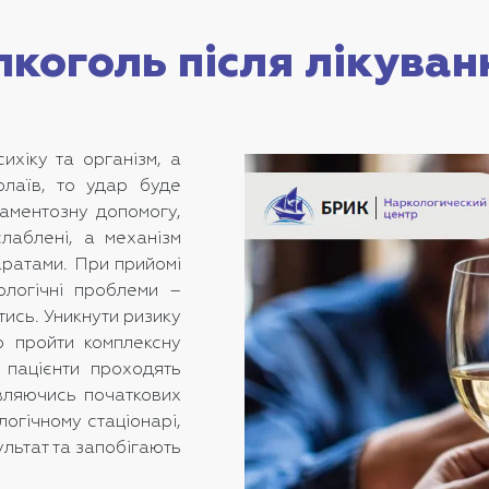
коголь після лікуван
ихіку та організм, а
олаїв, то удар буде
аментозну допомогу,
слаблені, а механізм
аратами. При прийомі
ологічні проблеми –
тись. Уникнути ризику
о пройти комплексну
 пацієнти проходять
авляючись початкових
огічному стаціонарі,
льтат та запобігають