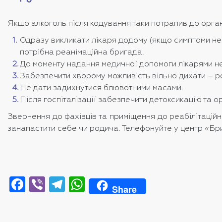
Якщо алкоголь після кодування таки потрапив до органі
Одразу викликати лікаря додому (якщо симптоми нея
потрібна реанімаційна бригада.
До моменту надання медичної допомоги лікарями не 
Забезпечити хворому можливість вільно дихати – роз
Не дати задихнутися блювотними масами.
Після госпіталізації забезпечити детоксикацію та 
Звернення до фахівців та приміщення до реабілітацій
занапастити себе чи родича. Телефонуйте у центр «Бри
Facebook
Viber
Telegram
WhatsApp
Share