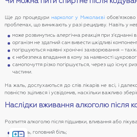
Чи можна пити спиртне після кодува
Ще до процедури
нарколог у Миколаєві
обов’язково 
проблемах, що виникають у разі рецидиву. Навіть у нев
може розвинутись алергічна реакція при з’єднанні 
організм не здатний сам вивести шкідливі компонен
погіршуються наявні хронічні захворювання – тахік
є небезпека впадання в кому за наявності цукровог
самопочуття різко погіршується, через що існує ри
частини.
На жаль, дослухаються до слів лікарів не всі, і дале
повністю зцілився і усвідомив, наскільки важливо збері
Наслідки вживання алкоголю після 
Розпиття алкоголю після підшивки, вливання або лікув
мігрень, головний біль;
Розрахувати