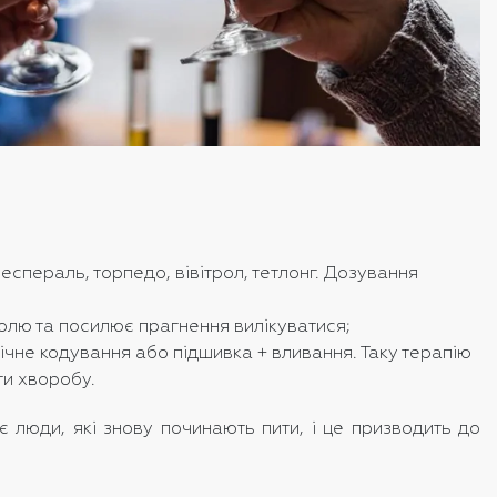
пераль, торпедо, вівітрол, тетлонг. Дозування
голю та посилює прагнення вилікуватися;
ічне кодування або підшивка + вливання. Таку терапію
ти хворобу.
 люди, які знову починають пити, і це призводить до