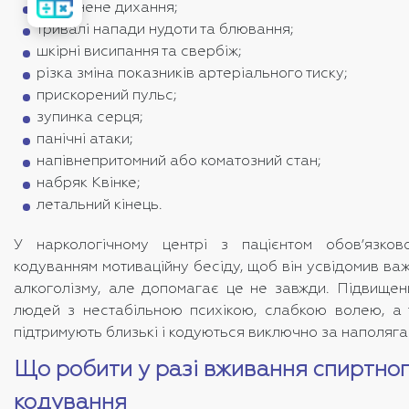
вартість
утруднене дихання;
лікування
тривалі напади нудоти та блювання;
шкірні висипання та свербіж;
різка зміна показників артеріального тиску;
прискорений пульс;
зупинка серця;
панічні атаки;
напівнепритомний або коматозний стан;
набряк Квінке;
летальний кінець.
У наркологічному центрі з пацієнтом обов’язко
кодуванням мотиваційну бесіду, щоб він усвідомив важ
алкоголізму, але допомагає це не завжди. Підвищен
людей з нестабільною психікою, слабкою волею, а т
підтримують близькі і кодуються виключно за наполяга
Що робити у разі вживання спиртног
кодування