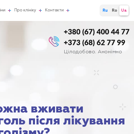
іни
Про клініку
Контакти
Ru
Ro
Ua
+380 (67) 400 44 77
+373 (68) 62 77 99
Цілодобово. Анонімно
ожна вживати
голь після лікування
голізму?