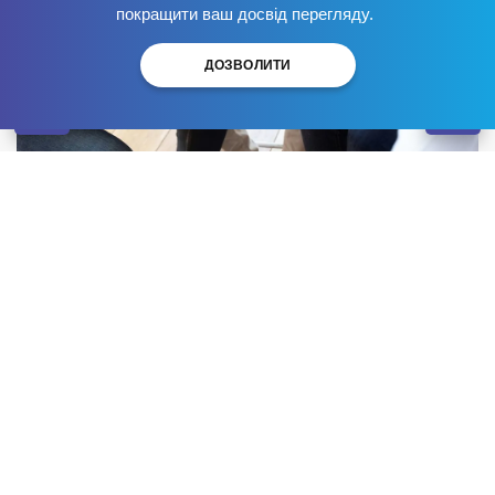
Позбудься залежності
зараз
!
покращити ваш досвід перегляду.
ДОЗВОЛИТИ
Програма “12 кроків” справедливо вважається
однією з найефективніших методик. Вона виборола
численні вдячні відгуки по всьому світу. Існуючи з
1930-х років, допомогла десяткам тисяч залежних
людей.
Наркологічний центр
“Брик” давно успішно
використовує цю систему. Давайте розберемося як
вона працює.