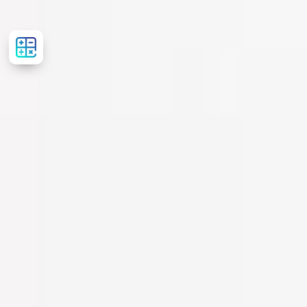
Розрахувати
вартість
лікування