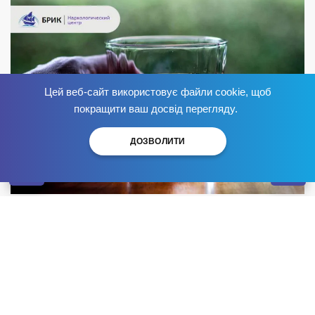
Цей веб-сайт використовує файли cookie, щоб
Позбудься залежності
зараз
!
покращити ваш досвід перегляду.
ДОЗВОЛИТИ
Алкоголізм – це бич сучасності, проблема для
суспільства та трагедія для сім’ї. Донедавна його
вважали “залежністю”, але сьогодні називають
хворобою. Небезпечне захворювання розвивається