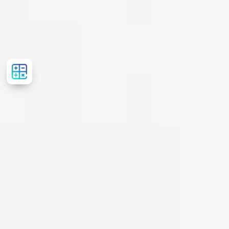
Розрахувати
вартість
лікування