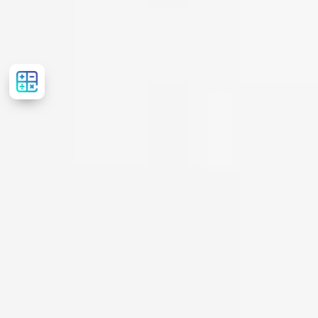
Розрахувати
вартість
лікування