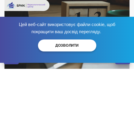
Цей веб-сайт використовує файли cookie, щоб
Позбудься залежності
зараз
!
покращити ваш досвід перегляду.
ДОЗВОЛИТИ
Алкогольна залежність є серйозною проблемою, яка
впливає на фізичне і психічне здоров’я людини.
Багато хто задається питанням: скільки днів
потрібно не пити, щоб позбутися залежності? У цій
статті ми розглянемо тривалість відмови від