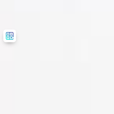
Розрахувати
вартість
лікування