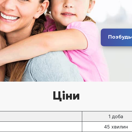
Позбудь
Ціни
1 доба
45 хвилин