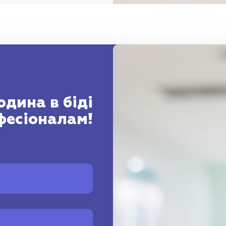
дина в біді
фесіоналам!