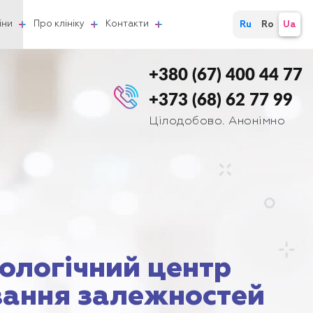
іни
Про клініку
Контакти
Ru
Ro
Ua
+380 (67) 400 44 77
+373 (68) 62 77 99
Цілодобово. Анонімно
ологічний центр
вання залежностей