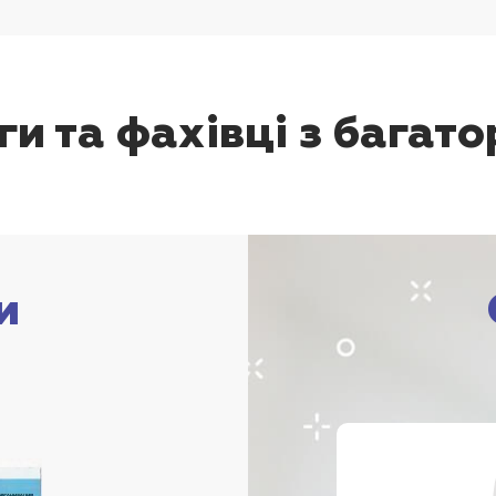
и та фахівці з багат
и