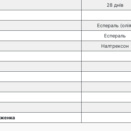
28 днів
Еспераль (олія
Еспераль
Налтрексон
вженка