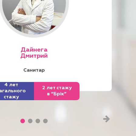
Дайнега
Дмитрий
Санитар
4 лет
2 лет стажу
агального
в “Брік”
стажу