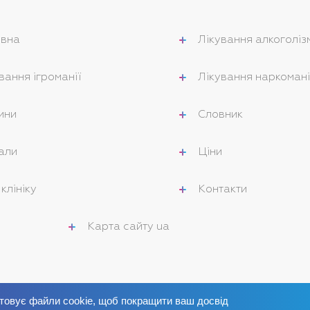
овна
Лікування алкоголіз
вання ігроманії
Лікування наркомані
ини
Словник
али
Ціни
клініку
Контакти
Карта сайту ua
товує файли cookie, щоб покращити ваш досвід