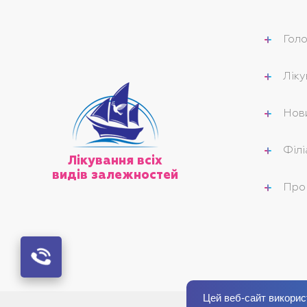
Гол
Ліку
Нов
Філі
Лікування всіх
видів залежностей
Про 
Цей веб-сайт викорис