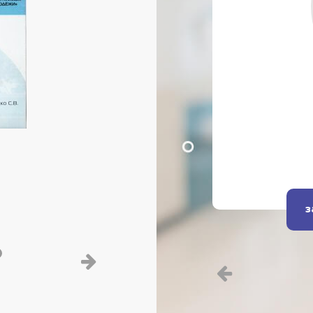
ишниченко
гей Иванович
 наук, психиатр, психотерапевт,
нт, супервизор.
т
з
10 лет стажу
ого
в “Брік”