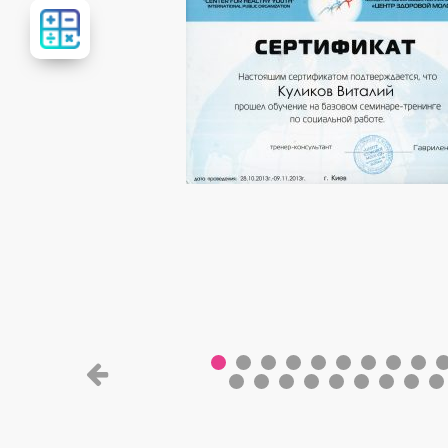
Розрахувати
вартість
лікування
В
Сер
Кандидат медицинских
доце
20 ле
загальн
стажу