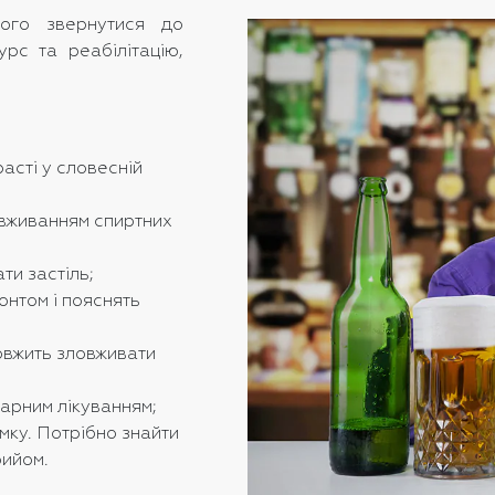
ого звернутися до
урс та реабілітацію,
сті у словесній
з вживанням спиртних
и застіль;
онтом і пояснять
вжить зловживати
нарним лікуванням;
мку. Потрібно знайти
рийом.