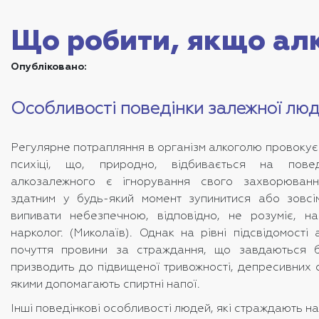
Що робити, якщо алк
Опубліковано:
Особливості поведінки залежної лю
Регулярне потрапляння в організм алкоголю провокує
психіці, що, природно, відбивається на повед
алкозалежного є ігнорування свого захворюванн
здатним у будь-який момент зупинитися або зовс
випивати небезпечною, відповідно, не розуміє, н
нарколог. (Миколаїв). Однак на рівні підсвідомості
почуття провини за страждання, що завдаються б
призводить до підвищеної тривожності, депресивних с
якими допомагають спиртні напої.
Інші поведінкові особливості людей, які страждають на