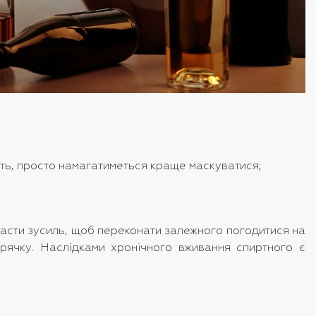
ить, просто намагатиметься краще маскуватися;
ласти зусиль, щоб переконати залежного погодитися на
арячку. Наслідками хронічного вживання спиртного є