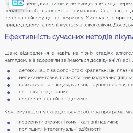
вартість
За один день досягти мети не вийде, але якщо через 
лікування
немає, потрібна допомога психологів. Спеціально д
реабілітаційному центрі «Брик» у Миколаєві є бригад
приїде додому та поспілкується з алкоголіком. Досвідч
Ефективність сучасних методів ліку
Шанс відновлення є навіть на пізніх стадіях алкого
наглядом, а її здоров’ям займаються досвідчені лікарі.
детоксикація за допомогою крапельниць, плазмаф
медикаментозне, психологічне кодування (підшивк
психотерапія – індивідуальні, групові сеанси, сім
соціальна адаптація;
постреабілітаційна підтримка.
Кожному пацієнту складається особлива програма, як
повернути втрачені комунікативні навички;
поліпшити інтелектуальні здібності;