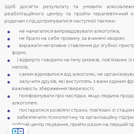
Щоб досягти результату та умовити алкозалежн
реабілітаційного центру та пройти терапевтичний к
родичам слід дотримуватися наступної тактики:
не намагатися виправдовувати алкоголіка;
не брати на себе провину за вчинені хворим;
виражати негативне ставлення до згубної пристра
формі;
¦ відверто говорити на тему ризиків, пов’язаних і
напоїв;
самим відмовитися від алкоголю, не організовуват
залучити друзів, які виступлять з вами єдиним фр
важливість збереження тверезості;
поінформувати про наслідки, якщо людина продо
алкоголем;
постаратися розвіяти страхи, пов’язані зі стаціо
забезпечити психологічну та організаційну підтри
добрий центр лікування, прийти разом на перший п
Розрахувати