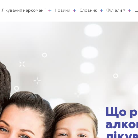
Лікування наркоманії
Новини
Словник
Філіали
Ц
Що р
алко
ліку