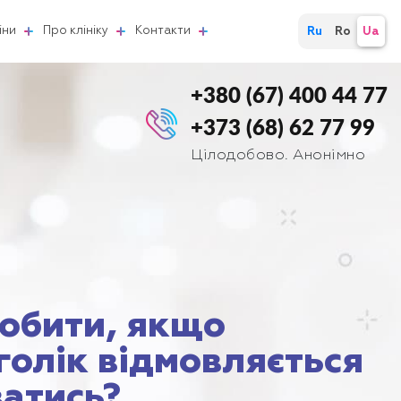
іни
Про клініку
Контакти
Ru
Ro
Ua
+380 (67) 400 44 77
+373 (68) 62 77 99
Цілодобово. Анонімно
обити, якщо
голік відмовляється
ватись?