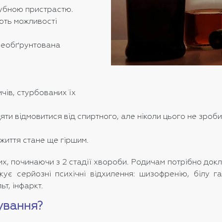
губною пристрастю.
ють можливості
необґрунтована
ів, стурбованих їх
ти відмовитися від спиртного, але ніколи цього не зроб
життя стане ще гіршим.
их, починаючи з 2 стадії хвороби. Родичам потрібно док
кує серйозні психічні відхилення: шизофренію, білу г
ьт, інфаркт.
ування?