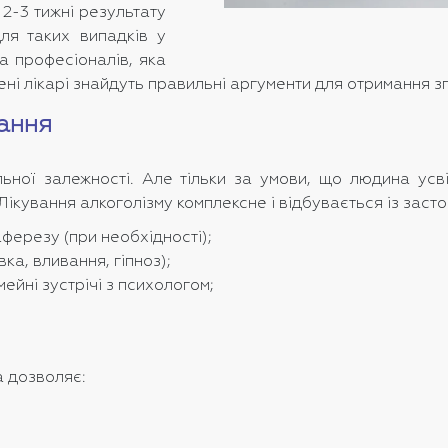
2-3 тижні результату
ля таких випадків у
а професіоналів, яка
ені лікарі знайдуть правильні аргументи для отримання з
вання
льної залежності. Але тільки за умови, що людина усві
 Лікування алкоголізму комплексне і відбувається із заст
ерезу (при необхідності);
а, вливання, гіпноз);
ейні зустрічі з психологом;
а дозволяє: