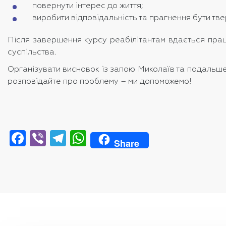
повернути інтерес до життя;
виробити відповідальність та прагнення бути тве
Після завершення курсу реабілітантам вдається прац
суспільства.
Організувати висновок із запою Миколаїв та подальше 
розповідайте про проблему – ми допоможемо!
Facebook
Viber
Telegram
WhatsApp
Share