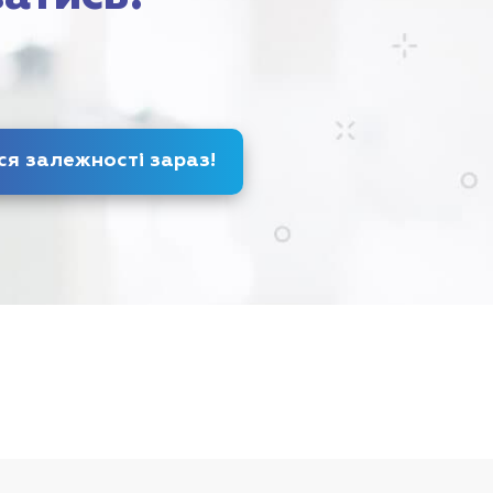
Позбудься залежності
зараз
!