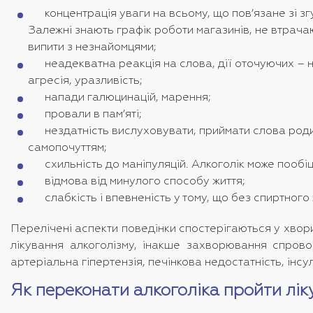
концентрація уваги на всьому, що пов’язане зі з
Залежні знають графік роботи магазинів, не втрача
випити з незнайомцями;
неадекватна реакція на слова, дії оточуючих – 
агресія, уразливість;
напади галюцинацій, марення;
провали в пам’яті;
нездатність вислуховувати, приймати слова родич
самопочуттям;
схильність до маніпуляцій. Алкоголік може пообіця
відмова від минулого способу життя;
слабкість і впевненість у тому, що без спиртного 
Перелічені аспекти поведінки спостерігаються у хвор
лікування алкоголізму, інакше захворювання спрово
артеріальна гіпертензія, печінкова недостатність, інсул
Як переконати алкоголіка пройти лік