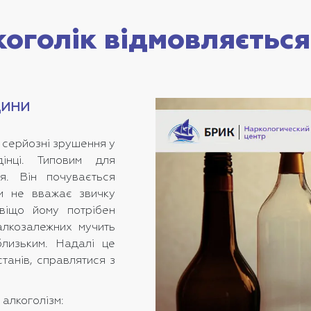
оголік відмовляється
дини
 серйозні зрушення у
інці. Типовим для
я. Він почувається
ім не вважає звичку
авіщо йому потрібен
 алкозалежних мучить
лизьким. Надалі це
танів, справлятися з
 алкоголізм: