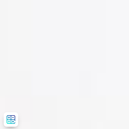
Розрахувати
вартість
лікування