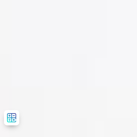
Розрахувати
вартість
лікування