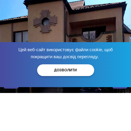
Цей веб-сайт використовує файли cookie, щоб
Позбудься залежності
зараз
!
покращити ваш досвід перегляду.
ДОЗВОЛИТИ
Центр лікування