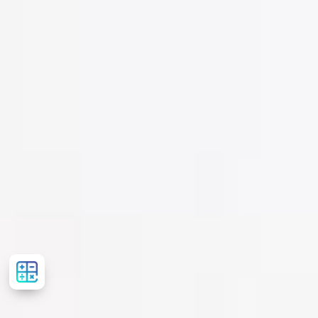
Розрахувати
вартість
лікування