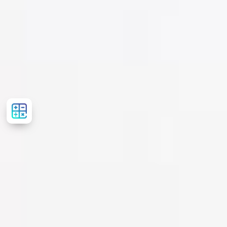
Розрахувати
вартість
лікування