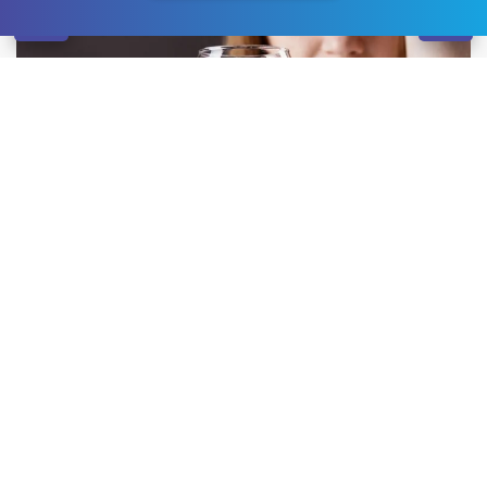
Щодня до наркологічного центру «Брик»
звертаються алкоголіки, щоб зробити
виведення із
запою Одеса
чи пройти комплексну терапію. У
деяких пацієнтів залежність від спиртного
ускладнена цукровим діабетом – ендокринним
захворюванням, при якому в організмі немає
достатнього вироблення інсуліну, а рівень глюкози в