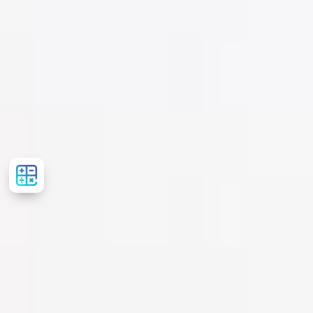
Розрахувати
вартість
лікування