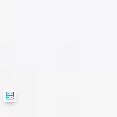
Розрахувати
вартість
лікування