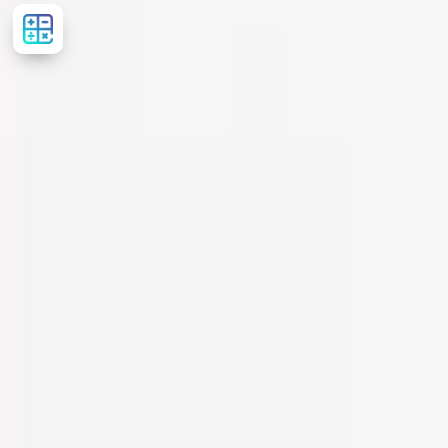
Розрахувати
вартість
лікування