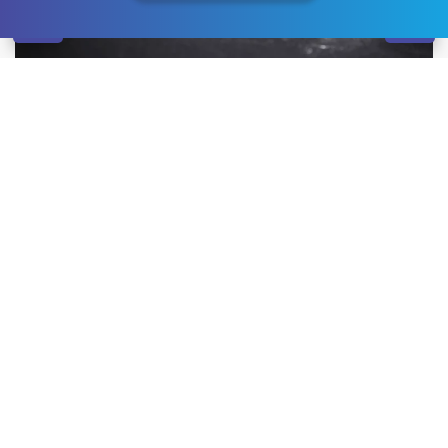
Життя в оточенні залежних людей, складні стосунки
в сім’ї, сильні стреси, почуття самотності, цікавість та
бажання виділитись – основні причини розвитку
наркоманії. Людина зі стабільною психікою може
мінімізувати ризики початку хвороби, відмовившись
від спілкування з наркоманами та пропозицій
спробувати незрозумілі речовини. Важливу роль
грає формування здорових відносин із родичами та
навичок позитивного мислення. Однак повністю
виключити небезпеку неможливо, і якщо виникають
перші ознаки адикції, потрібно одразу дзвонити в
реабілітаційний центр Миколаїв
для початку