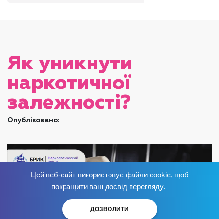
Як уникнути
наркотичної
залежності?
Опубліковано:
Цей веб-сайт використовує файли cookie, щоб
Позбудься залежності
зараз
!
покращити ваш досвід перегляду.
ДОЗВОЛИТИ