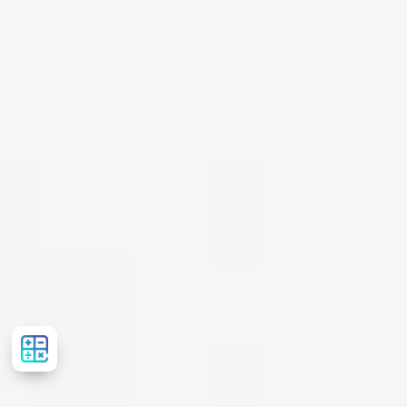
Розрахувати
вартість
лікування