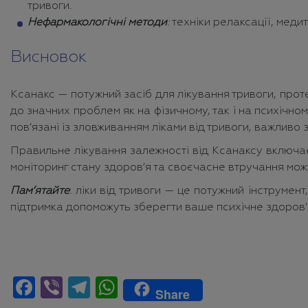
тривоги.
Нефармакологічні методи
:
техніки релаксації, меди
Висновок
Ксанакс — потужний засіб для лікування тривоги, прот
до значних проблем як на фізичному, так і на психічно
пов’язані із зловживанням ліками від тривоги, важливо 
Правильне лікування залежності від Ксанаксу включа
моніторинг стану здоров’я та своєчасне втручання мо
Пам’ятайте
: ліки від тривоги — це потужний інструме
підтримка допоможуть зберегти ваше психічне здоров’я
Facebook
Viber
Telegram
WhatsApp
Share