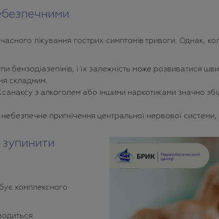
небезпечними
очасного лікування гострих симптомів тривоги. Однак, к
и бензодіазепінів, і їх залежність може розвиватися швид
ня складним.
Ксанаксу з алкоголем або іншими наркотиками значно зб
небезпечне пригнічення центральної нервової системи,
і зупинити
ебує комплексного
водиться