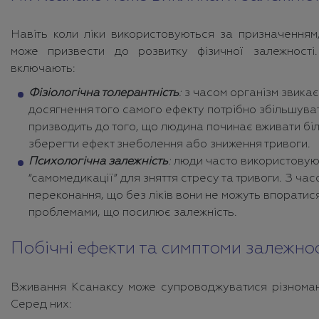
Навіть коли ліки використовуються за призначенням
може призвести до розвитку фізичної залежності
включають:
Фізіологічна толерантність
:
з часом організм звикає 
досягнення того самого ефекту потрібно збільшува
призводить до того, що людина починає вживати бі
зберегти ефект знеболення або зниження тривоги.
Психологічна залежність
:
люди часто використовуют
“самомедикації” для зняття стресу та тривоги. З ча
переконання, що без ліків вони не можуть впоратис
проблемами, що посилює залежність.
Побічні ефекти та симптоми залежнос
Вживання Ксанаксу може супроводжуватися різномані
Серед них: