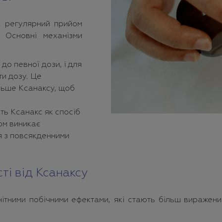
, регулярний прийом
. Основні механізми
до певної дози, і для
ти дозу. Це
льше Ксанаксу, щоб
ь Ксанакс як спосіб
сом виникає
я з повсякденними
ті від Ксанаксу
тними побічними ефектами, які стають більш виражени