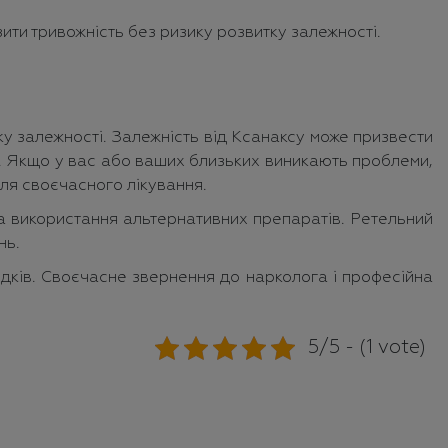
ити тривожність без ризику розвитку залежності.
ку залежності. Залежність від Ксанаксу може призвести
іни. Якщо у вас або ваших близьких виникають проблеми,
ля своєчасного лікування.
а використання альтернативних препаратів. Ретельний
нь.
лідків. Своєчасне звернення до нарколога і професійна
5/5 - (1 vote)