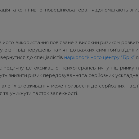
тація та когнітивно-поведінкова терапія допомагають зниз
е його використання пов’язане з високим ризиком розвит
му рівні: від порушень пам’яті до важких симптомів відм
звернутися до спеціалістів
наркологічного центру “Брік”
д
є медичну детоксикацію, психотерапевтичну підтримку т
жуть знизити ризик передозування та серйозних ускладне
нт, але їх зловживання може призвести до серйозних нас
 та уникнути пасток залежності.