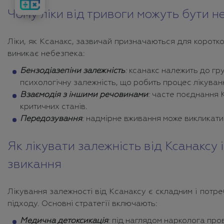
вартість
лікування
Чому ліки від тривоги можуть бути 
Ліки, як Ксанакс, зазвичай призначаються для коротк
виникає небезпека:
Бензодіазепіни залежність
:
ксанакс належить до груп
психологічну залежність, що робить процес лікуван
Взаємодія з іншими речовинами
:
часте поєднання 
критичних станів.
Передозування
:
надмірне вживання може викликати 
Як лікувати залежність від Ксанаксу 
звикання
Лікування залежності від Ксанаксу є складним і потр
підходу. Основні стратегії включають:
Медична детоксикація
:
під наглядом нарколога про