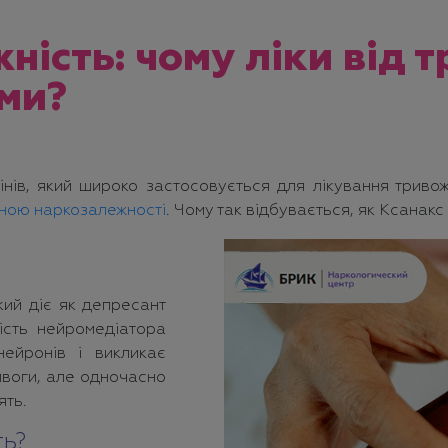
ність: чому ліки від 
ми?
нів, який широко застосовується для лікування тривож
ною наркозалежності
. Чому так відбувається, як Ксанакс
ий діє як депресант
ість нейромедіатора
ейронів і викликає
ивоги, але одночасно
ять.
ть?