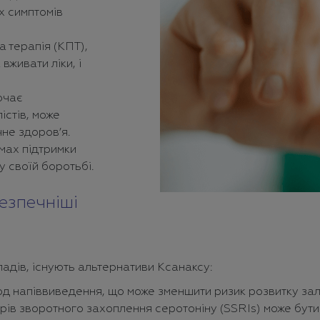
х симптомів
а терапія (КПТ),
живати ліки, і
ючає
істів, може
чне здоров’я.
амах підтримки
у своїй боротьбі.
езпечніші
ладів, існують альтернативи Ксанаксу:
од напіввиведення, що може зменшити ризик розвитку зал
орів зворотного захоплення серотоніну (SSRIs) може бут