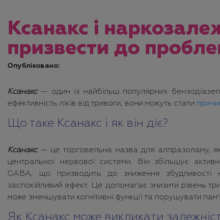
Ксанакс і наркозалеж
призвести до пробле
Опубліковано:
Ксанакс
— один із найбільш популярних бензодіазепі
ефективність ліків від тривоги, вони можуть стати
причи
Що таке Ксанакс і як він діє?
Ксанакс
— це торговельна назва для алпразоламу, як
центральної нервової системи. Він збільшує активн
GABA, що призводить до зниження збудливості н
заспокійливий ефект. Це допомагає знизити рівень тр
може зменшувати когнітивні функції та порушувати пам’
Як Ксанакс може викликати залежніс