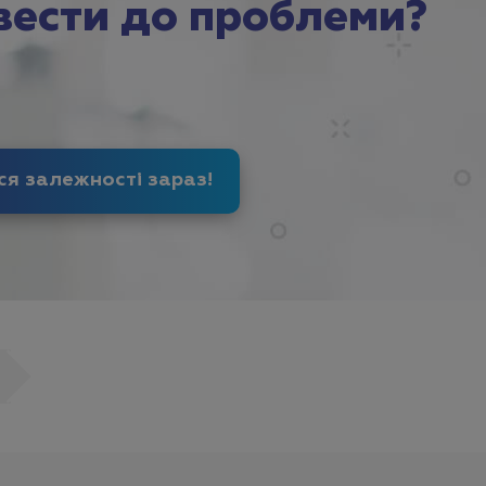
вести до проблеми?
Позбудься залежності
зараз
!