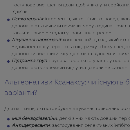
поступове зменшення дози, щоб уникнути серйозни
відміни.
Психотерапія
:
інтервенції, як когнітивно-поведінков
допомагають виявити причини, чому людина почала в
навчити новим методам управління стресом.
Лікування наркоманії
:
комплексний підхід, який вкл
медикаментозну терапію та підтримку з боку спеціал
допомогти зменшити тягу до ліків та відновити психі
Підтримка груп
:
групова терапія та участь у прогр
допомагають залежним відчути, що вони не самотні 
Альтернативи Ксанаксу: чи існують б
варіанти?
Для пацієнтів, які потребують лікування тривожних роз
Інші бензодіазепіни
:
деякі з них мають довший пері
Антидепресанти
:
застосування селективних інгібіт