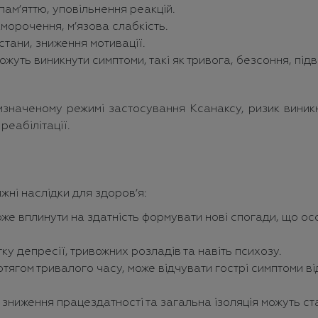
пам’яттю, уповільнення реакцій.
аморочення, м’язова слабкість.
стани, зниження мотивації.
ожуть виникнути симптоми, такі як тривога, безсоння, пі
ризначеному режимі застосування Ксанаксу, ризик виник
реабілітації.
ні наслідки для здоров’я:
е вплинути на здатність формувати нові спогади, що осо
у депресії, тривожних розладів та навіть психозу.
ягом тривалого часу, може відчувати гострі симптоми в
 зниження працездатності та загальна ізоляція можуть ст