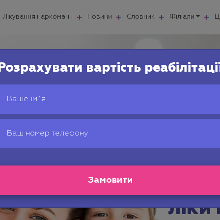
Лікування наркоманії
Новини
Словник
Філіали
Ц
Розрахувати вартість реабілітаці
Ксана
нарк
ліки