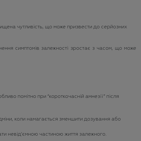
двищена чутливість, що може призвести до серйозних
нення симптомів залежності зростає з часом, що може
бливо помітно при “короткочасній амнезії” після
ідміни, коли намагається зменшити дозування або
ати невід’ємною частиною життя залежного.