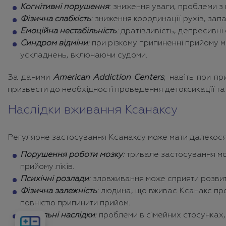
Когнітивні порушення
:
зниження уваги, проблеми з 
Фізична слабкість
:
зниження координації рухів, зап
Емоційна нестабільність
:
дратівливість, депресивні 
Синдром відміни
:
при різкому припиненні прийому м
ускладнень, включаючи судоми.
За даними
American Addiction Centers
, навіть при п
призвести до необхідності проведення детоксикації та 
Наслідки вживання Ксанаксу
Регулярне застосування Ксанаксу може мати далекосяж
Порушення роботи мозку
:
тривале застосування мож
прийому ліків.
Психічні розлади
:
зловживання може сприяти розвитк
Фізична залежність
:
людина, що вживає Ксанакс прот
повністю припинити прийом.
Соціальні наслідки
:
проблеми в сімейних стосунках,
Розрахувати