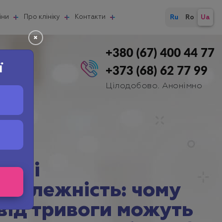
іни
Про клініку
Контакти
Ru
Ro
Ua
+380 (67) 400 44 77
ї
+373 (68) 62 77 99
Цілодобово. Анонімно
кс і
озалежність: чому
 від тривоги можуть