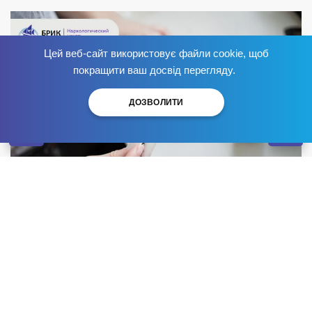
Цей веб-сайт використовує файли cookie, щоб
Позбудься залежності
зараз
!
покращити ваш досвід перегляду.
ДОЗВОЛИТИ
Ознаки вживання наркотиків діляться на три групи:
загальні, характерні для більшості наркотичних
засобів, специфічні, що спостерігаються при прийомі
окремих препаратів, і непрямі. Непрямі симптоми