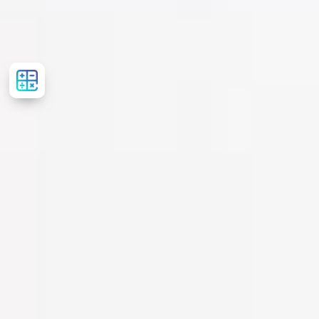
Розрахувати
вартість
лікування