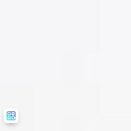
Розрахувати
вартість
лікування