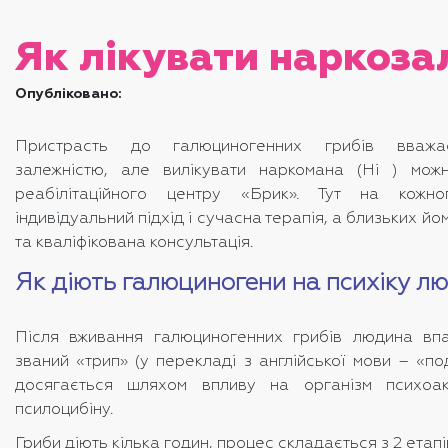
Як лікувати наркоза
Опубліковано:
Пристрасть до галюциногенних грибів вважа
залежністю, але
вилікувати наркомана (Ні )
можн
реабілітаційного центру «Брик». Тут на кожно
індивідуальний підхід і сучасна терапія, а близьких й
та кваліфікована консультація.
Як діють галюциногени на психіку л
Після вживання галюциногенних грибів людина вп
званий «трип» (у перекладі з англійської мови – «по
досягається шляхом впливу на організм психоа
псилоцибіну.
Гриби діють кілька годин, процес складається з 2 етапі