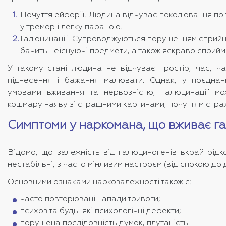
Почуття ейфорії. Людина відчуває поколювання по 
у тремор і легку параною.
Галюцинації. Супроводжуються порушенням сприйн
бачить неіснуючі предмети, а також яскраво сприйм
У такому стані людина не відчуває простір, час, ч
піднесення і бажання малювати. Однак, у поєднан
умовами вживання та нервозністю, галюцинації м
кошмару наяву зі страшними картинами, почуттям страх
Симптоми у наркомана, що вживає г
Відомо, що залежність від галюциногенів вкрай рідк
нестабільні, з часто мінливим настроєм (від спокою до 
Основними ознаками наркозалежності також є:
часто повторювані напади тривоги;
психоз та будь-які психологічні дефекти;
порушена послідовність думок, плутаність.