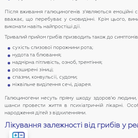
Після вживання галюциногенів з’являються емоційні 
вважає, що перебуває у сновидінні. Крім цього, вин
виконати навіть найпростіші дії.
Тривалий прийом грибів призводить також до симптомів
сухість слизової порожнини рота;
нудота та блювання;
надмірна пітливість, озноб, тремтіння;
розширені зіниці;
спазми, конвульсії, судоми;
міжвільне виділення сечі, діарея.
Галюциногени несуть пряму шкоду здоров’ю людини, р
шанси провести життя в психіатричній лікарні. Осо
народження дітей з відхиленнями.
Лікування залежності від грибів у р
Розрахувати