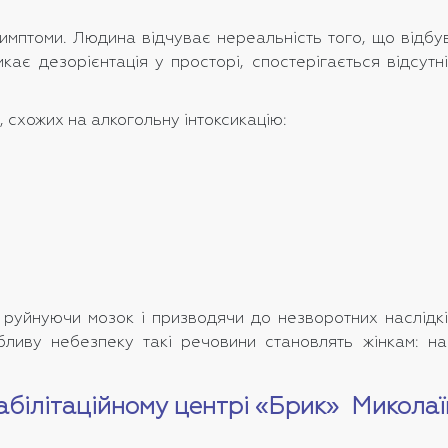
симптоми. Людина відчуває нереальність того, що відбу
икає дезорієнтація у просторі, спостерігається відсут
, схожих на алкогольну інтоксикацію:
уйнуючи мозок і призводячи до незворотних наслідків
бливу небезпеку такі речовини становлять жінкам: н
еабілітаційному центрі «Брик» Миколаї