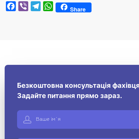
Facebook
Viber
Telegram
WhatsApp
Share
Безкоштовна консультація фахівця
Задайте питання прямо зараз.