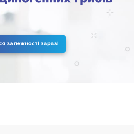
Позбудься залежності
зараз
!