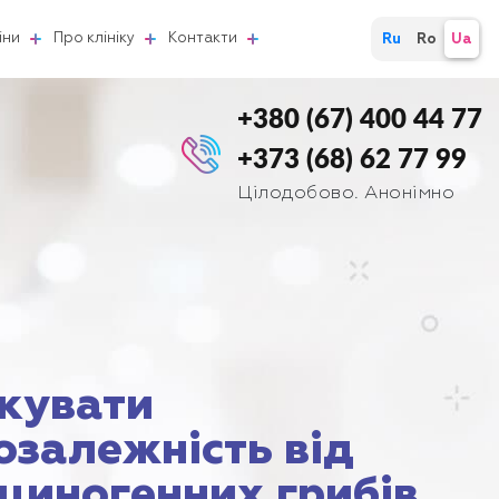
іни
Про клініку
Контакти
Ru
Ro
Ua
+380 (67) 400 44 77
+373 (68) 62 77 99
Цілодобово. Анонімно
ікувати
озалежність від
циногенних грибів