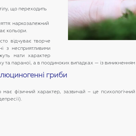
тілу, що переходить
яття: наркозалежний
ає кольори.
асто відчуває творче
ні з несприятливими
ожуть мати характер
у та параної, а в поодиноких випадках — із виникненням
алюциногенні гриби
о має фізичний характер, зазвичай – це психологічни
депресії).