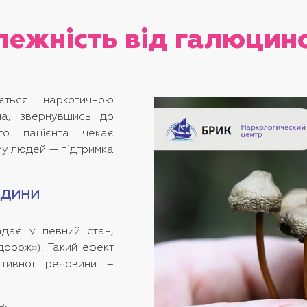
лежність від галюцин
ється наркотичною
а, звернувшись до
го пацієнта чекає
ому людей — підтримка
юдини
адає у певний стан,
дорож»). Такий ефект
ктивної речовини –
в.