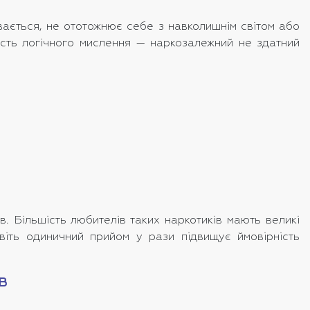
вається, не ототожнює себе з навколишнім світом або
ність логічного мислення — наркозалежний не здатний
. Більшість любителів таких наркотиків мають великі
авіть одиничний прийом у рази підвищує ймовірність
в