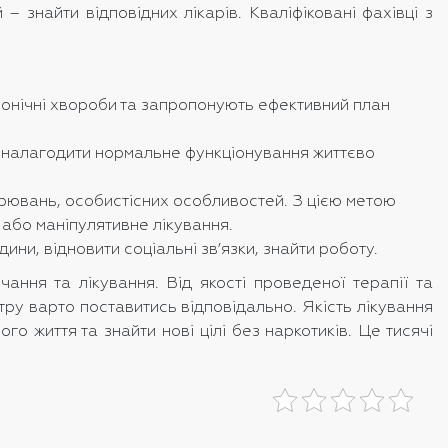
– знайти відповідних лікарів. Кваліфіковані фахівці з
хронічні хвороби та запропонують ефективний план
а налагодити нормальне функціонування життєво
орювань, особистісних особливостей. З цією метою
або маніпулятивне лікування.
ни, відновити соціальні зв’язки, знайти роботу.
ння та лікування. Від якості проведеної терапії та
нтру варто поставитись відповідально. Якість лікування
о життя та знайти нові цілі без наркотиків. Це тисячі