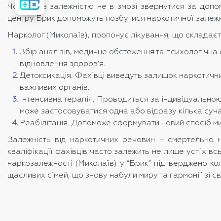
вартість
Чоловік із залежністю не в змозі звернутися за допом
лікування
центру Брик допоможуть позбутися наркотичної залежн
Нарколог (Миколаїв)
, пропонує лікування, що складаєть
Збір аналізів, медичне обстеження та психологічна 
відновлення здоров’я.
Детоксикація. Фахівці виведуть залишок наркотичн
важливих органів.
Інтенсивна терапія. Проводиться за індивідуальною
може застосовуватися одна або відразу кілька суч
Реабілітація. Допоможе сформувати новий спосіб ми
Залежність від наркотичних речовин – смертельно н
кваліфікації фахівців часто залежить не лише успіх вс
наркозалежності (Миколаїв)
у “Брик” підтверджено кол
щасливих сімей, що знову набули миру та гармонії зі с