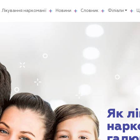
Лікування наркоманії
Новини
Словник
Філіали
Ц
Як л
нарк
галю