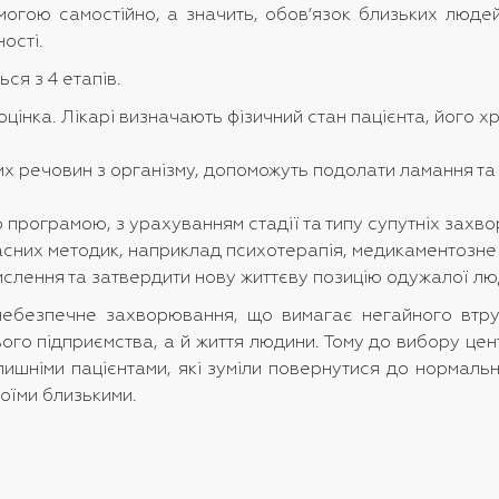
огою самостійно, а значить, обов’язок близьких людей 
ості.
ся з 4 етапів.
оцінка. Лікарі визначають фізичний стан пацієнта, його 
их речовин з організму, допоможуть подолати ламання т
 програмою, з урахуванням стадії та типу супутніх захв
асних методик, наприклад психотерапія, медикаментозне 
слення та затвердити нову життєву позицію одужалої люди
ебезпечне захворювання, що вимагає негайного втруча
ього підприємства, а й життя людини. Тому до вибору це
ишніми пацієнтами, які зуміли повернутися до нормальног
воїми близькими.