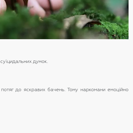
 суїцидальних думок.
й потяг до яскравих бачень. Тому наркомани емоційно