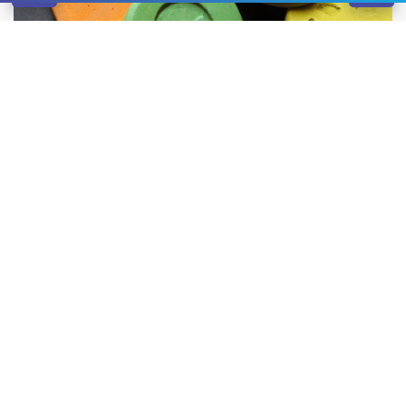
Згубна дія наркотиків на організм ні для кого не
секрет, і все одно миттєві задоволення змушують
людей сходити на цю доріжку. Кожен, хто починає
пробувати приймати психоактивні засоби, думає, що
зможе будь-якої миті зупинитися, і головне, вчасно
усвідомити, наскільки хибна ця думка. Адже,
зрештою, навіть повне звільнення від