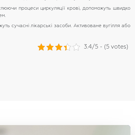
мулюючи процеси циркуляції крові, допоможуть швидко
ем.
уть сучасні лікарські засоби. Активоване вугілля або
3.4/5 - (5 votes)