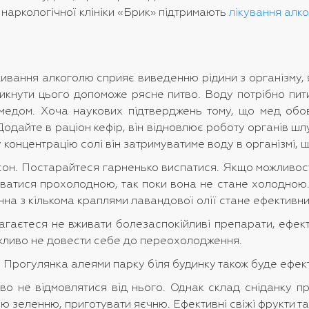
 наркологічної клініки «Брик» підтримають
лікування алко
живання алкоголю сприяє виведенню рідини з організму,
никнути цього допоможе рясне питво. Воду потрібно пити
дом. Хоча наукових підтверджень тому, що мед обов’я
Додайте в раціон кефір, він відновлює роботу органів ш
 концентрацію солі він затримуватиме воду в організмі, 
 сон. Постарайтеся гарненько виспатися. Якщо можливос
ватися прохолодною, так поки вона не стане холодною
нна з кількома краплями лавандової олії стане ефективн
гаєтеся не вживати болезаспокійливі препарати, ефект
важливо не довести себе до переохолодження.
м. Прогулянка алеями парку біля будинку також буде ефек
иво не відмовлятися від нього. Однак склад сніданку пр
ю зеленню, приготувати яєчню. Ефективні свіжі фрукти та 