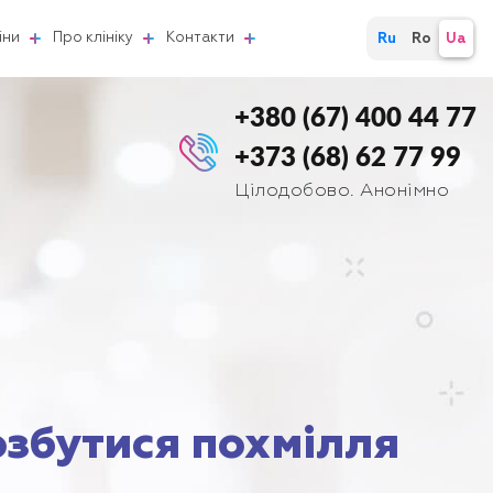
іни
Про клініку
Контакти
Ru
Ro
Ua
+380 (67) 400 44 77
+373 (68) 62 77 99
Цілодобово. Анонімно
озбутися похмілля