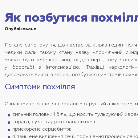
Як позбутися похміл
Опубліковано:
Погане самопочуття, що настає за кілька годин післ
медики дали такому стану назву «похмільний синд
можуть бути небезпечними, аж до смерті, тому важливо
у боротьбі з інтоксикацією. Фахівці наркологіч
допоможуть вийти із запою, позбутися симптомів похмі
Симптоми похмілля
Ознаками того, що ваш організм отруєний алкоголем, м
сильний головний біль, що носить пульсуючий хара
спрага, сухість у роті, напади печії;
прискорене серцебиття;
підвищене виділення сечі, порушення процесу сеч