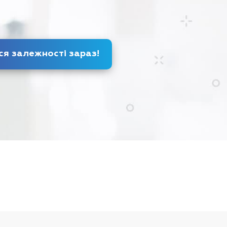
Позбудься залежності
зараз
!