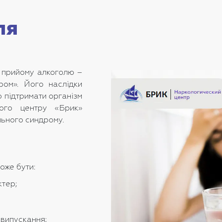
ля
я прийому алкоголю –
ром». Його наслідки
 підтримати організм
ного центру «Брик»
льного синдрому.
оже бути:
ктер;
овипускання;