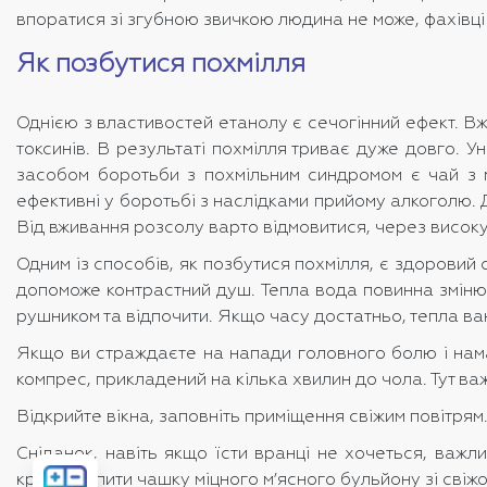
впоратися зі згубною звичкою людина не може, фахівці
Як позбутися похмілля
Однією з властивостей етанолу є сечогінний ефект. В
токсинів. В результаті похмілля триває дуже довго. У
засобом боротьби з похмільним синдромом є чай з ме
ефективні у боротьбі з наслідками прийому алкоголю. 
Від вживання розсолу варто відмовитися, через високу
Одним із способів, як позбутися похмілля, є здоровий
допоможе контрастний душ. Тепла вода повинна зміню
рушником та відпочити. Якщо часу достатньо, тепла ва
Якщо ви страждаєте на напади головного болю і нама
компрес, прикладений на кілька хвилин до чола. Тут 
Відкрийте вікна, заповніть приміщення свіжим повітря
Сніданок, навіть якщо їсти вранці не хочеться, важл
Розрахувати
краще випити чашку міцного м’ясного бульйону зі свіжо