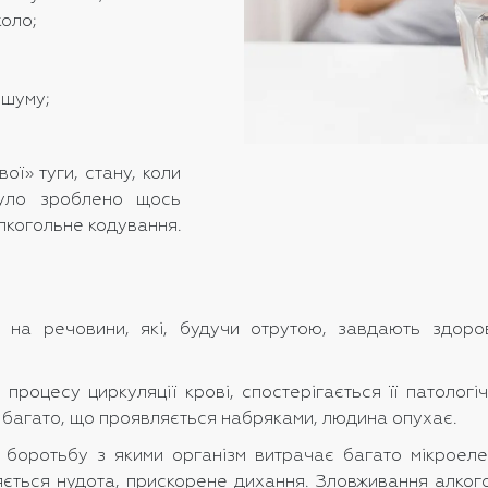
коло;
 шуму;
ї» туги, стану, коли
було зроблено щось
лкогольне кодування.
 на речовини, які, будучи отрутою, завдають здоров
роцесу циркуляції крові, спостерігається її патологіч
же багато, що проявляється набряками, людина опухає.
боротьбу з якими організм витрачає багато мікроелеме
ляється нудота, прискорене дихання. Зловживання алко