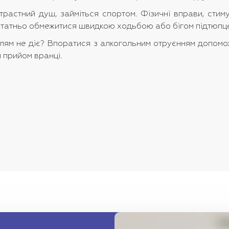
растний душ, займіться спортом. Фізичні вправи, сти
остатньо обмежитися швидкою ходьбою або бігом підтюпц
ям не діє? Впоратися з алкогольним отруєнням допомож
 прийом вранці.