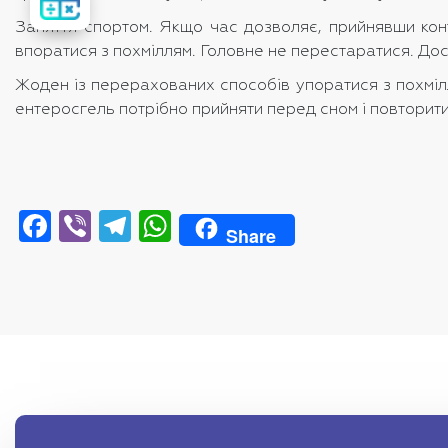
вартість
лікування
Заняття спортом. Якщо час дозволяє, прийнявши конт
впоратися з похміллям. Головне не перестаратися. Д
Жоден із перерахованих способів упоратися з похмілл
ентеросгель потрібно прийняти перед сном і повторити
Facebook
Viber
Telegram
WhatsApp
Share