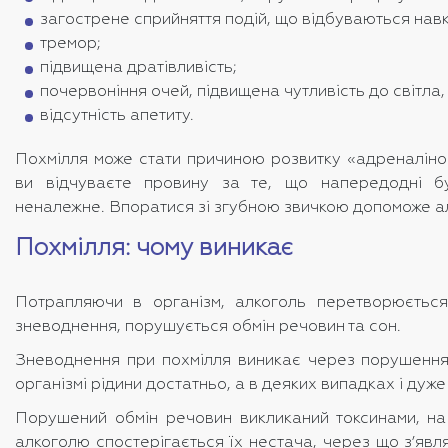
загострене сприйняття подій, що відбуваються нав
тремор;
підвищена дратівливість;
почервоніння очей, підвищена чутливість до світла,
відсутність апетиту.
Похмілля може стати причиною розвитку «адреналіново
ви відчуваєте провину за те, що напередодні 
неналежне. Впоратися зі згубною звичкою допоможе а
Похмілля: чому виникає
Потрапляючи в організм, алкоголь перетворюється
зневоднення, порушується обмін речовин та сон.
Зневоднення при похмілля виникає через порушення п
організмі рідини достатньо, а в деяких випадках і ду
Порушений обмін речовин викликаний токсинами, на 
алкоголю спостерігається їх нестача, через що з’яв