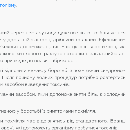
голізму
.
 який через нестачу води дуже повільно позбавляється
 у достатній кількості, дрібними ковтками. Ефективним
зково допоможе, ні, він має цілющі властивості, які
лунково-кишкового тракту та покращить загальний стан.
що призведе до появи набряклості.
ті відпочити немає, у боротьбі з похмільним синдромом
. Після прийому водних процедур потрібно розтертись
им засобом виведення токсинів.
ивним засобом, який допоможе зняти біль, є холодний
тивною у боротьбі із симптомами похмілля.
и похмілля має відрізнятись від стандартного. Вранці
овочі, які допоможуть організму позбутися токсинів.