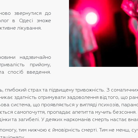
іново звернутися до
колог в Одесі зможе
ктивне лікування.
човини надзвичайно
ривалість прийому,
та спосіб введення.
ь, глибокий страх та підвищену тривожність. З соматични
зникає здатність отримувати задоволення від того, що ра
вова система, що проявляється у вигляді психозів, пара
ується самопочуття, пропадає апетит та мучить безсоння
нки та загибелі. У деяких наркоманів смерть настає вна
огу, тим нижчою є ймовірність смерті. Тим не менш, су
стаціонару.