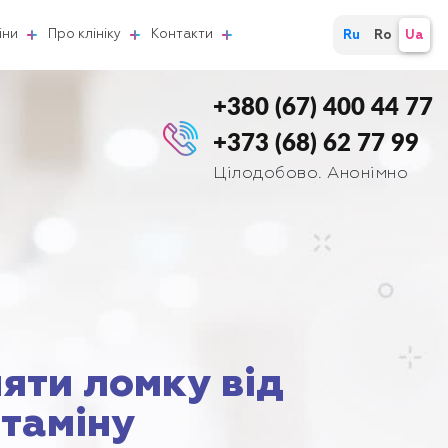
іни
Про клініку
Контакти
Ru
Ro
Ua
+380 (67) 400 44 77
+373 (68) 62 77 99
Цілодобово. Анонімно
няти ломку від
таміну