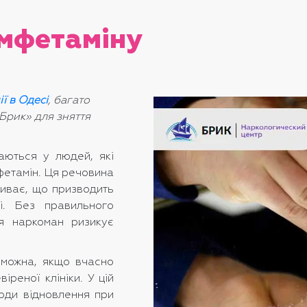
амфетаміну
ї в Одесі
, багато
Брик» для зняття
аються у людей, які
мфетамін. Ця речовина
ливає, що призводить
ні. Без правильного
ня наркоман ризикує
 можна, якщо вчасно
іреної клініки. У цій
тоди відновлення при