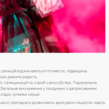
х реакцій відзначаються пітливість, підвищена
ніше давало радість.
ної, галюцинацій та спроб самогубства. Паралельно
. Загальне виснаження у поєднанні з депресивними
слідок зупинки серця.
часні препарати дозволяють врятувати пацієнта навіть