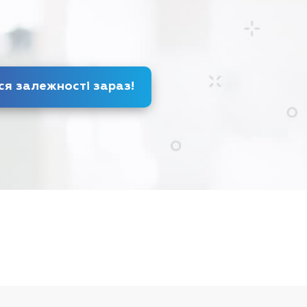
Позбудься залежності
зараз
!