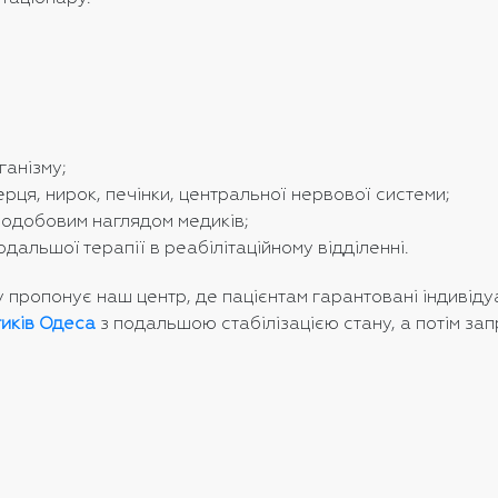
ганізму;
ця, нирок, печінки, центральної нервової системи;
лодобовим наглядом медиків;
дальшої терапії в реабілітаційному відділенні.
ропонує наш центр, де пацієнтам гарантовані індивідуаль
тиків Одеса
з подальшою стабілізацією стану, а потім за