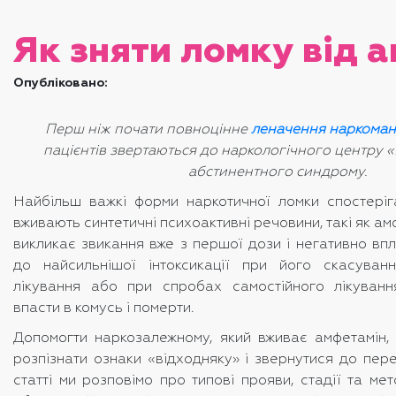
Як зняти ломку від 
Опубліковано:
Перш ніж почати повноцінне
ле
начення наркомані
пацієнтів звертаються до наркологічного центру «
абстинентного синдрому.
Найбільш важкі форми наркотичної ломки спостеріг
вживають синтетичні психоактивні речовини, такі як а
викликає звикання вже з першої дози і негативно вп
до найсильнішої інтоксикації при його скасуван
лікування або при спробах самостійного лікуван
впасти в комусь і померти.
Допомогти наркозалежному, який вживає амфетамін,
розпізнати ознаки «відходняку» і звернутися до перев
статті ми розповімо про типові прояви, стадії та ме