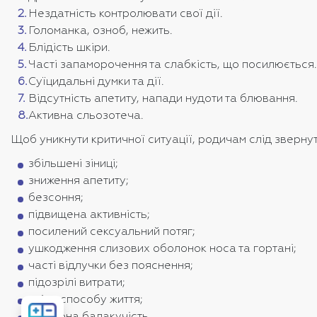
Нездатність контролювати свої дії.
Голоманка, озноб, нежить.
Блідість шкіри.
Часті запаморочення та слабкість, що посилюється.
Суїцидальні думки та дії.
Відсутність апетиту, напади нудоти та блювання.
Активна сльозотеча.
Щоб уникнути критичної ситуації, родичам слід звернут
збільшені зіниці;
зниження апетиту;
безсоння;
підвищена активність;
посилений сексуальний потяг;
ушкодження слизових оболонок носа та гортані;
часті відлучки без пояснення;
підозрілі витрати;
зміна способу життя;
Розрахувати