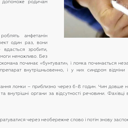
я допоможе родичам
 роблять амфетамін
фект один раз, вони
е вдасться зробити,
омоги неможливо. Без
ркомана починає «бунтувати», і ломка починається нез
 препарат внутрішньовенно, і у них синдром відмін
тання ломки – приблизно через 6-8 годин. Чим довше н
та внутрішні органи за відсутності речовини. Фахівці 
ратуватися через необережне слово і потім знову заспо