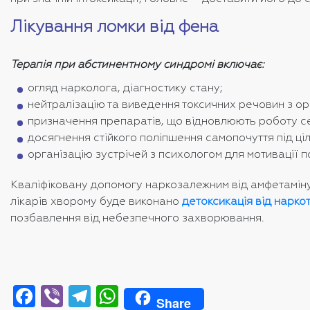
Лікування ломки від фена
Терапія при абстинентному синдромі включає:
огляд нарколога, діагностику стану;
нейтралізацію та виведення токсичних речовин з ор
призначення препаратів, що відновлюють роботу сер
досягнення стійкого поліпшення самопочуття під ці
організацію зустрічей з психологом для мотивації по
Кваліфіковану допомогу наркозалежним від амфетаміну п
лікарів хворому буде виконано
детоксикація від нарко
позбавлення від небезпечного захворювання.
Facebook
Viber
Telegram
WhatsApp
Share