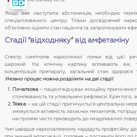
надмірна балакучість.
вартість
лікування
Якщо вже наступила абстиненція, необхідно терм
спеціалізованого центру. Тільки досвідчений нар
об’єктивно оцінити стан пацієнта та запропонувати ефе
Стадії “відходняку” від амфетаміну
Спектр симптомів наркотичної ломки від цієї ре
широкий. На клінічну картину впливають вік, т
концентрація препарату, загальний стан здоров’я 
Умовно процес можна розділити на дві стадії
:
Початкова
– пацієнт відчуває емоційну пригніченіст
стомлюваність та уповільнені рефлекси. Крім того, 
Тяжка
– на цій стадії пригнічується центральна нер
знижується активність захисних механізмів, погірш
настроями часто призводить до неадекватної поведі
Чим швидше наркозалежному нададуть професійну допом
при значній інтоксикації, головне – доставити його до 