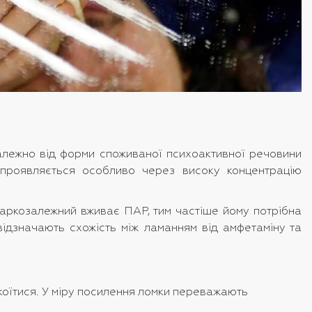
алежно від форми споживаної психоактивної речовини
и проявляється особливо через високу концентрацію
аркозалежний вживає ПАР, тим частіше йому потрібна
відзначають схожість між ламанням від амфетаміну та
коїтися. У міру посилення ломки переважають