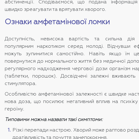
абстиненції. Сподіваємося, що подана інформаці
швидко зреагувати та врятувати хворого.
Ознаки амфетамінової ломки
Доступність, невисока вартість та сильна дія
популярним наркотиком серед молоді. Відчувши е
можуть зупинитися самостійно. Навіть якщо їм ц
повернутися до нормального життя без медичної доп
регулярного надходження чергової дози організм на
(таблетки, порошок). Досвідчені залежні вживають
стимулятора.
Особливістю амфетамінової залежності є швидке нас
нова доза, що посилює негативний вплив на психіку 
героїну.
Типовими можна назвати такі симптоми:
Різкі перепади настрою. Хворий може раптово розд
дратівливість та почуття занепокоєння.