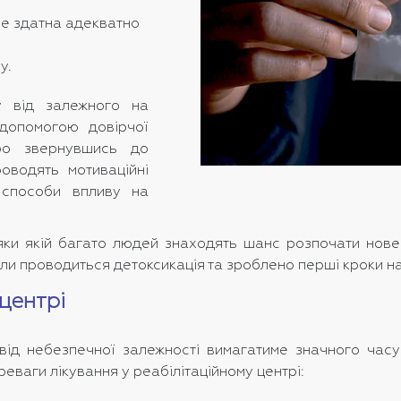
 не здатна адекватно
у.
у від залежного на
допомогою довірчої
бо звернувшись до
оводять мотиваційні
і способи впливу на
ки якій багато людей знаходять шанс розпочати нове
оли проводиться детоксикація та зроблено перші кроки на
центрі
від небезпечної залежності вимагатиме значного часу
реваги лікування у реабілітаційному центрі: