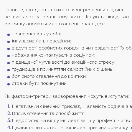
Головне, що дають психоактивні речовини людині – по
не вистачає у реальному житті. Існують люди, які 
розвитку аномальних захоплень внаслідок:
невпевненість у собі;
імпульсивність поведінки;
відсутності особистих кордонів чи нездатності їх о
небажання контактувати з соціумом;
підвищеної чутливості до емоційного стресу;
труднощів з прийняттям самостійних рішень;
болісного ставлення до критики;
страхи бути покинутими.
Як фактори-тригери захворювання можуть виступати:
Негативний сімейний приклад. Наявність родича з 
Вплив оточення та спосіб життя.
Недостатня чи відсутня реалізації у професії чи тво
Цікавість чи протест – поширені причини розвитку