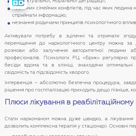
вартість
інтелектуальної, моральної деградації;
лікування
постійних сімейних конфліктів, під час яких людина
сприймати інформацію;
незнання родичами принципів психологічного вплив
Активувати потребу в зціленні та отримати згод
переміщення до наркологічного центру можна за 
розмови або залучення авторитетної людини а
професіоналів. Психологи РЦ «Брик» регулярно пр
бесіди вдома та в клініці, знаходячи оптимальн
свідомість та підсвідомість хворого.
Інтервенція – абсолютно безпечна процедура, завдя
рішення про госпіталізацію приходить дещо пізніше, к
Плюси лікування в реабілітаційному 
Стати наркоманом можна дуже швидко, а лікування 
дозволить комплексна терапія у стаціонарі. Основні пе