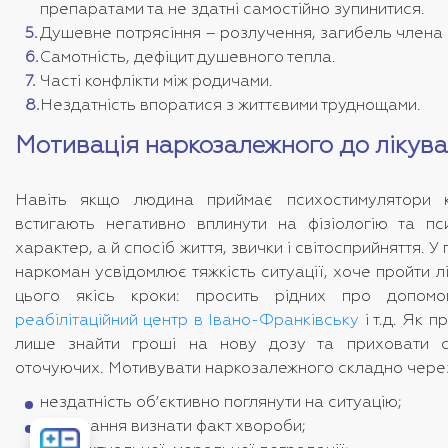
препаратами та не здатні самостійно зупинитися.
Душевне потрясіння – розлучення, загибель члена сі
Самотність, дефіцит душевного тепла.
Часті конфлікти між родичами.
Нездатність впоратися з життєвими труднощами.
Мотивація наркозалежного до лікув
Навіть якщо людина приймає психостимулятори кі
встигають негативно вплинути на фізіологію та пси
характер, а й спосіб життя, звички і світосприйняття. 
наркоман усвідомлює тяжкість ситуації, хоче пройти л
цього якісь кроки: просить рідних про допомо
реабілітаційний центр в Івано-Франківську
і т.д. Як 
лише знайти гроші на нову дозу та приховати с
оточуючих. Мотивувати наркозалежного складно чере
нездатність об’єктивно поглянути на ситуацію;
небажання визнати факт хвороби;
Розрахувати