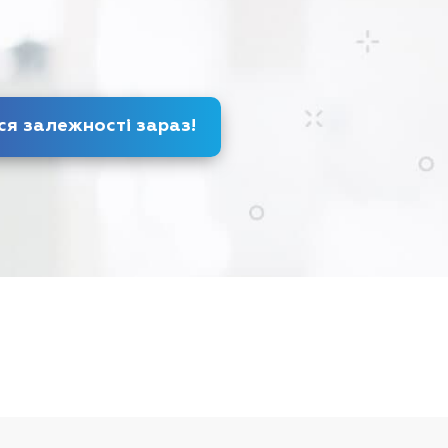
Позбудься залежності
зараз
!