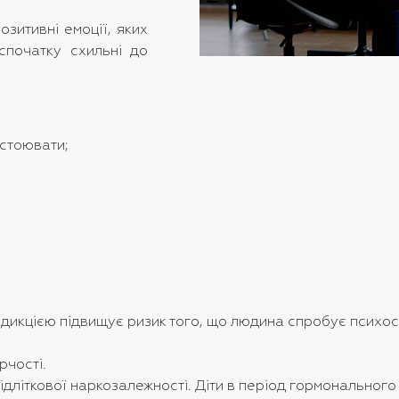
зитивні емоції, яких
спочатку схильні до
бстоювати;
адикцією підвищує ризик того, що людина спробує психо
рчості.
 підліткової наркозалежності. Діти в період гормональн