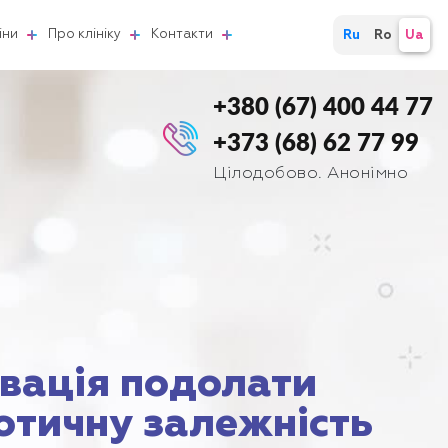
іни
Про клініку
Контакти
Ru
Ro
Ua
+380 (67) 400 44 77
+373 (68) 62 77 99
Цілодобово. Анонімно
вація подолати
отичну залежність