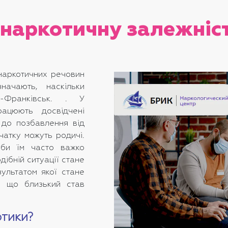
 наркотичну залежніс
наркотичних речовин
ачають, наскільки
о-Франківськ. . У
рацюють досвідчені
 до позбавлення від
чатку можуть родичі.
оби їм часто важко
ібній ситуації стане
ультатом якої стане
е, що близький став
тики?