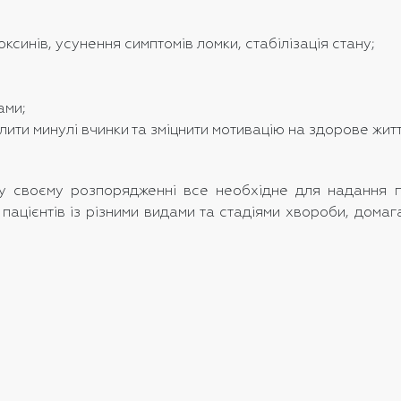
синів, усунення симптомів ломки, стабілізація стану;
ами;
лити минулі вчинки та зміцнити мотивацію на здорове житт
у своєму розпорядженні все необхідне для надання п
ь пацієнтів із різними видами та стадіями хвороби, дом