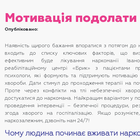
Мотивація подолати
Опубліковано:
Наявність щирого бажання впоратися з потягом до 
входить до списку ключових факторів, що визн
ефективним буде лікування наркоманії Іван
реабілітаційному центрі «Брик» з пацієнтами п
психологи, які формують та підтримують мотивацію
хвороби. Дати стимул до проходження терапії на по
Проте через конфлікти на тлі небезпечної хвор
достукатися до наркомана. Найкращим варіантом у под
проведення інтервенції – безпечної процедури, рез
згода хворого на госпіталізацію. Якщо розумієт
наркозалежним, дзвоніть нам 24/7!
Чому людина починає вживати нарко