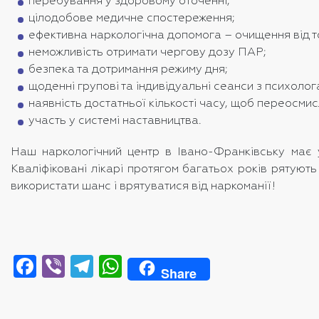
перебування у здоровому оточенні;
цілодобове медичне спостереження;
ефективна наркологічна допомога – очищення від ток
неможливість отримати чергову дозу ПАР;
безпека та дотримання режиму дня;
щоденні групові та індивідуальні сеанси з психолог
наявність достатньої кількості часу, щоб переосмис
участь у системі наставництва.
Наш наркологічний центр в Івано-Франківську має 
Кваліфіковані лікарі протягом багатьох років рятуют
використати шанс і врятуватися від наркоманії!
Facebook
Viber
Telegram
WhatsApp
Share