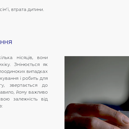
м’ї, втрата дитини.
ання
лька місяців, вони
хіку. Змінюється як
У поодиноких випадках
ікування і робить для
гу, звертається до
правило, йому важливо
вою залежність від
з: