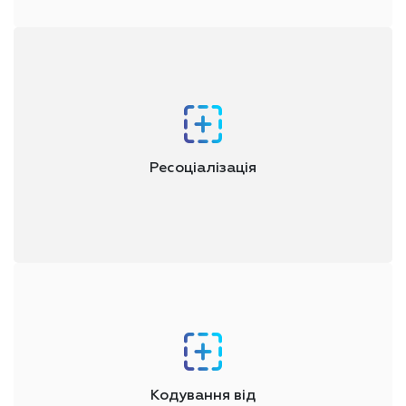
від наркотиків
Ресоціалізація
На цьому етапі відбувається формування здорових цілей і
установок, соціальних і комунікативних навичок, що дають
змогу повернутися до нормального життя
Кодування від