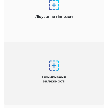
Лікування гіпнозом
Самостійні спроби впоратися із ситуацією небезпечні та
марні, тому найкращим варіантом буде попросити про
професійну допомогу лікарів
Виникнення
залежності
Працюючи з адикціями багато років і знаючи особливості
лудоманії, ми створили програму позбавлення від цієї
хвороби