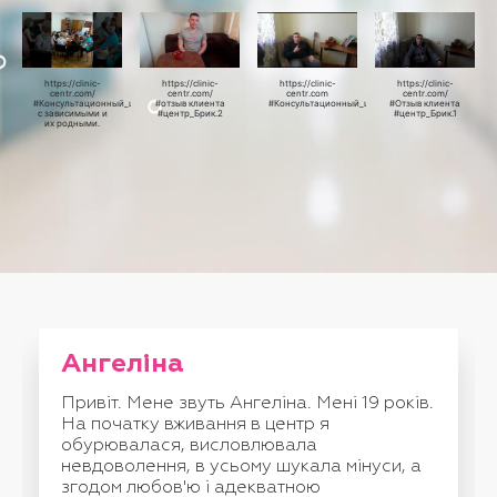
https://clinic-
https://clinic-
https://clinic-
https://clinic-
centr.com/
centr.com/
centr.com
centr.com/
#Консультационный_центр_Брик.Работа
#отзыв клиента
#Консультационный_центр_Брик
#Отзыв клиента
с зависимыми и
#центр_Брик.2
#центр_Брик.1
их родными.
Ангеліна
Привіт. Мене звуть Ангеліна. Мені 19 років.
На початку вживання в центр я
обурювалася, висловлювала
невдоволення, в усьому шукала мінуси, а
згодом любов'ю і адекватною