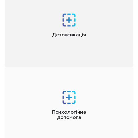
Детоксикація
Завдання цього етапу - ефективне очищення організму від
токсичних отруйних речовин, що дає змогу уникнути
ефекту "ломки"
Психологічна
допомога
Етап необхідний для виявлення причин наркоманії, корекції
психологічного стану, подолання психологічної залежності