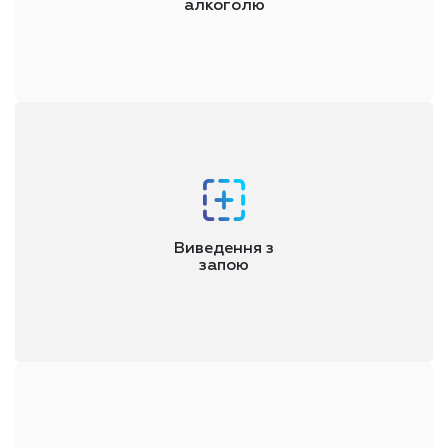
алкоголю
Кодування - це вплив на нервову систему, що знижує потяг
до алкоголю і формує психологічний бар'єр на його
прийняття
Виведення з
запою
Мета етапу - допомога в усвідомленні причин проблеми,
психологічна корекція, формування бажання і здатності
жити без алкоголю