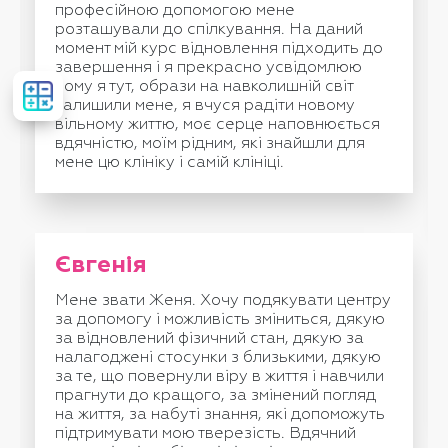
професійною допомогою мене
розташували до спілкування. На даний
момент мій курс відновлення підходить до
завершення і я прекрасно усвідомлюю
Розрахувати
чому я тут, образи на навколишній світ
вартість
залишили мене, я вчуся радіти новому
лікування
вільному життю, моє серце наповнюється
вдячністю, моїм рідним, які знайшли для
мене цю клініку і самій клініці.
Євгенія
Мене звати Женя. Хочу подякувати центру
за допомогу і можливість зміниться, дякую
за відновлений фізичний стан, дякую за
налагоджені стосунки з близькими, дякую
за те, що повернули віру в життя і навчили
прагнути до кращого, за змінений погляд
на життя, за набуті знання, які допоможуть
підтримувати мою тверезість. Вдячний