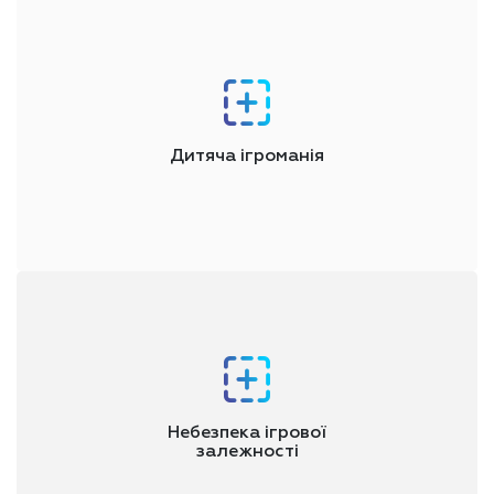
Дитяча ігроманія
У сучасному світі особливого поширення набула
комп'ютерна ігрова залежність, яка проявляється в
підлітковому віці.
Небезпека ігрової
залежності
Лікування комп'ютерної ігрової залежності в центрі "Брік" -