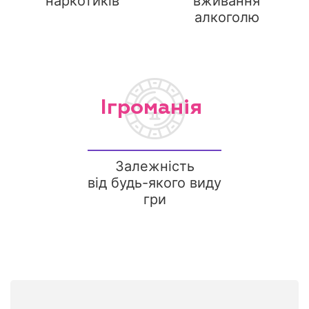
наркотиків
вживання
алкоголю
Ігроманія
Залежність
від будь-якого виду
гри