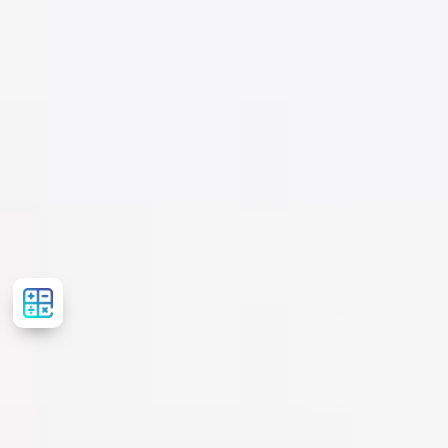
Розрахувати
вартість
лікування