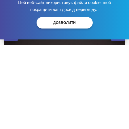
центр
Цей веб-сайт використовує файли cookie, щоб
Позбудься залежності
зараз
!
покращити ваш досвід перегляду.
Опубліковано:
ДОЗВОЛИТИ
У сучасному суспільстві алкозалежність – одна з