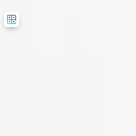
Розрахувати
вартість
лікування