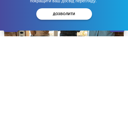
покращити ваш досвід перегляду.
ДОЗВОЛИТИ
Соціальні мережі давно стали невід’ємною частиною
нашого повсякдення. Вони об’єднують друзів та
рідних, допомагають ділитися новинами,
враженнями, творчістю. Проте в певний момент це
захоплення може перетворитися на проблему.
Йдеться про таке явище, як психологічна залежність
від соцмереж, що здатна негативно впливати на