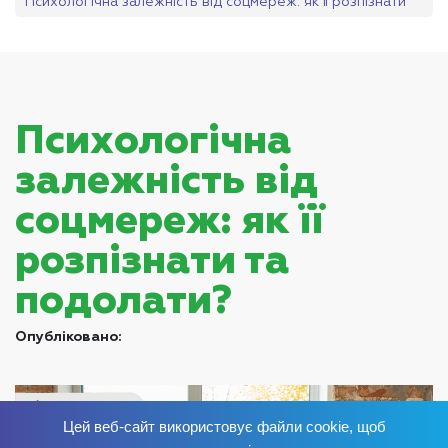
Психологічна залежність від соцмереж: як її розпізнати
та подолати?
Психологічна
залежність від
соцмереж: як її
розпізнати та
подолати?
Опубліковано:
Цей веб-сайт використовує файли cookie, щоб
Позбудься залежності
зараз
!