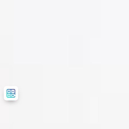
Розрахувати
вартість
лікування