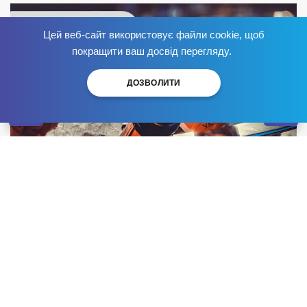
Цей веб-сайт використовує файли cookie, щоб
Позбудься залежності
зараз
!
покращити ваш досвід перегляду.
ДОЗВОЛИТИ
Для позбавлення залежності важливо очистити
організм і не вживати алкоголь. Але небезпечно
різко кидати пити, оскільки токсин за період хвороби
проник глибоко у тканини і почав брати участь у