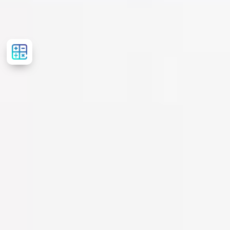
Розрахувати
вартість
лікування