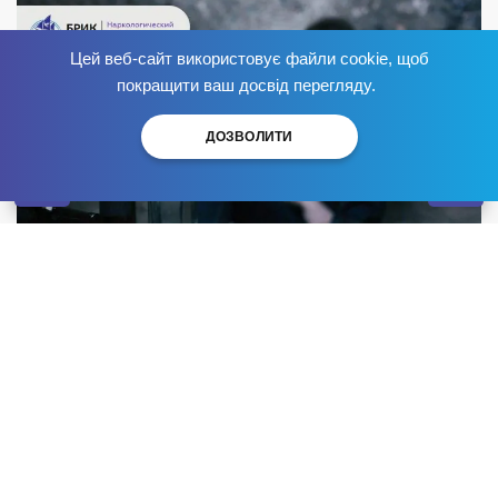
Цей веб-сайт використовує файли cookie, щоб
Позбудься залежності
зараз
!
покращити ваш досвід перегляду.
ДОЗВОЛИТИ
Позбавлення згубної звички до наркотиків займає
довгі роки і полягає не тільки у використанні
медикаментозних засобів. Більшою мірою результат
лікування залежить від якості надання психологічної
допомоги фахівцями та постійної моральної