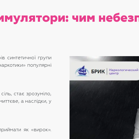
тимулятори: чим небез
ів синтетичної групи
наркотики» популярні
сіль, стає зрозуміло,
иттєве, а наслідки, у
приймати як «вирок».