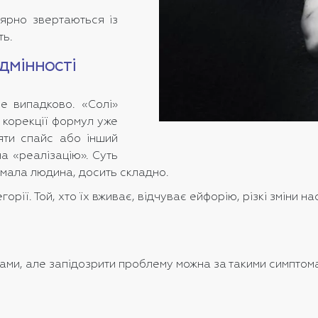
лярно звертаються із
ть.
дмінності
е випадково. «Солі»
 корекції формул уже
яти спайс або інший
на «реалізацію». Суть
ймала людина, досить складно.
орії. Той, хто їх вживає, відчуває ейфорію, різкі зміни 
тами, але запідозрити проблему можна за такими симптом