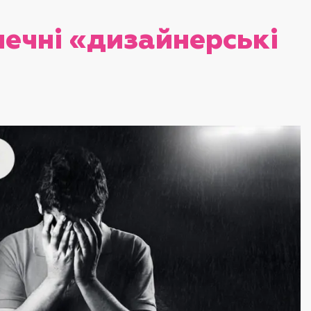
печні «дизайнерські